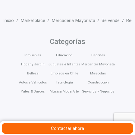
Inicio
Marketplace
Mercadería Mayorista
Se vende
Regi
Categorías
Inmuebles
Educación
Deportes
Hogar y Jardín
Juguetes & Infantes
Mercancía Mayorista
Belleza
Empleos en Chile
Mascotas
Autos y Vehículos
Tecnología
Construcción
Yates & Barcos
Música Moda Arte
Servicios y Negocios
Contactar ahora