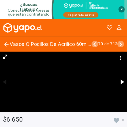
×
Vasos O Pocillos De Acrilico 60ml Cuadrado C/Tapa
70 de 713
$6.650
0