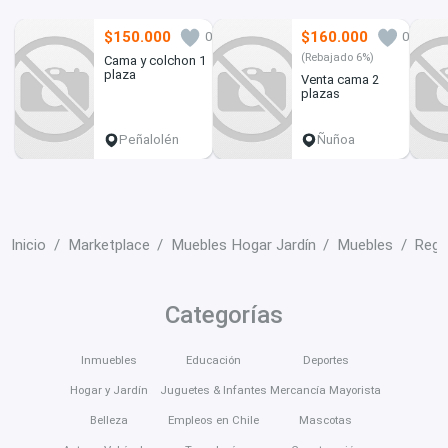
$150.000
$160.000
0
0
(Rebajado 6%)
Cama y colchon 1
plaza
Venta cama 2
plazas
Peñalolén
Ñuñoa
Inicio
Marketplace
Muebles Hogar Jardín
Muebles
Regi
Categorías
Inmuebles
Educación
Deportes
Hogar y Jardín
Juguetes & Infantes
Mercancía Mayorista
Belleza
Empleos en Chile
Mascotas