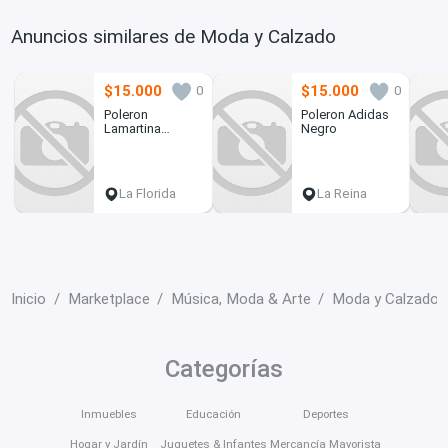
Anuncios similares de Moda y Calzado
$15.000
$15.000
0
0
Poleron
Poleron Adidas
Lamartina
Negro
Original
La Florida
La Reina
Inicio
Marketplace
Música, Moda & Arte
Moda y Calzado
Categorías
Inmuebles
Educación
Deportes
Hogar y Jardín
Juguetes & Infantes
Mercancía Mayorista