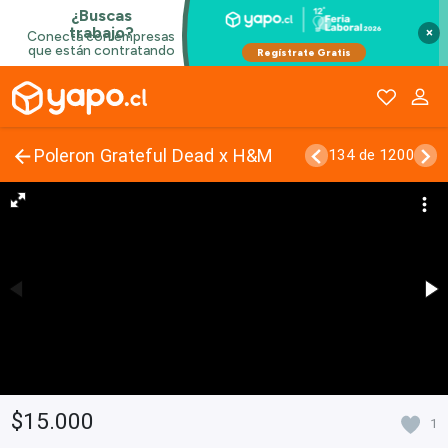
×
Poleron Grateful Dead x H&M
134 de 1200
$15.000
1