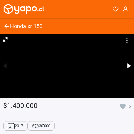
Honda xr 150
$1.400.000
5
2017
30'000