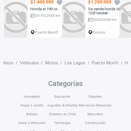
$1.400.000
$1.200.000
4
3
Honda xr 190 cc
Se vende honda cb
125f twister
2017
25000 km
2022
5304 km
180 cc
125 cc
Puerto Montt
Osorno
Inicio
Vehículos
Motos
Los Lagos
Puerto Montt
Ho
Categorías
Inmuebles
Educación
Deportes
Hogar y Jardín
Juguetes & Infantes
Mercancía Mayorista
Belleza
Empleos en Chile
Mascotas
Autos y Vehículos
Tecnología
Construcción