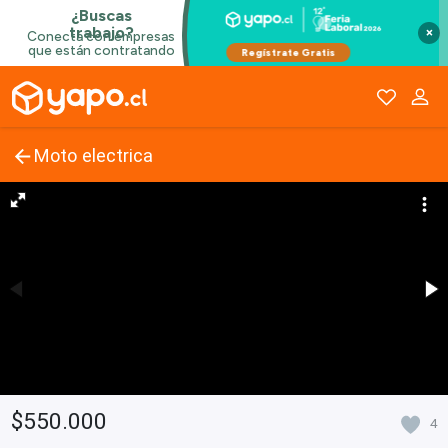
×
Moto electrica
$550.000
4