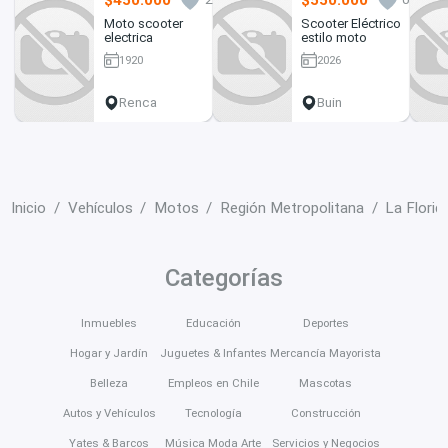
Moto scooter
Scooter Eléctrico
electrica
estilo moto
1920
2026
Renca
Buin
Inicio
Vehículos
Motos
Región Metropolitana
La Florid
Categorías
Inmuebles
Educación
Deportes
Hogar y Jardín
Juguetes & Infantes
Mercancía Mayorista
Belleza
Empleos en Chile
Mascotas
Autos y Vehículos
Tecnología
Construcción
Yates & Barcos
Música Moda Arte
Servicios y Negocios