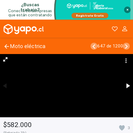
×
Moto eléctrica
647 de 1200
$582.000
3
(Rebajado 3%)