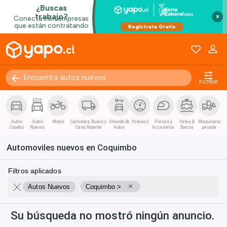
×
FILTRAR
Autos
Autos
Motos
Camiones, Buses y
Arriendo de
Yo busco
Piezas y
Yates &
Maquinaria
Usados
Nuevos
Casa Rodante
Autos
Accesorios
Barcos
pesada
Automoviles nuevos en Coquimbo
Filtros aplicados
×
Autos Nuevos
Coquimbo >
Su búsqueda no mostró ningún anuncio.