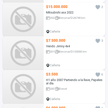
$15.000.000
2
Mitsubishi asx 2022
2022
Bencina
26748 km
Cañete
$7.500.000
3
Vendo Jimny 4x4
2015
Bencina
150000 km
Cañete
$3.500
6
H1 año 2007 Partiendo a la llave, Papeles
al día
2007
Diesel
Cañete