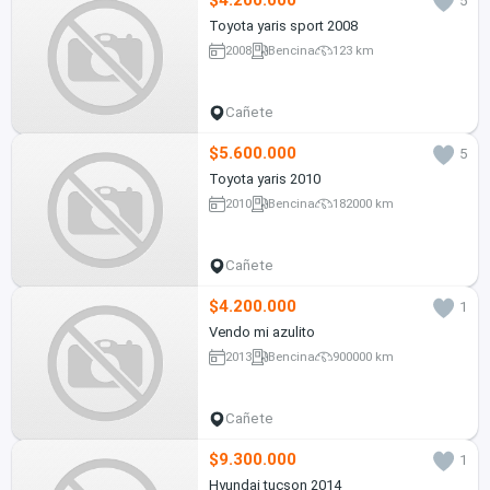
$4.200.000
5
Toyota yaris sport 2008
2008
Bencina
123 km
Cañete
$5.600.000
5
Toyota yaris 2010
2010
Bencina
182000 km
Cañete
$4.200.000
1
Vendo mi azulito
2013
Bencina
900000 km
Cañete
$9.300.000
1
Hyundai tucson 2014