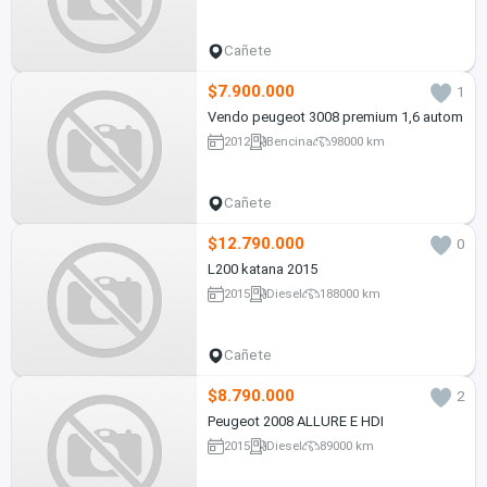
Cañete
$7.900.000
1
Vendo peugeot 3008 premium 1,6 autom
2012
Bencina
98000 km
Cañete
$12.790.000
0
L200 katana 2015
2015
Diesel
188000 km
Cañete
$8.790.000
2
Peugeot 2008 ALLURE E HDI
2015
Diesel
89000 km