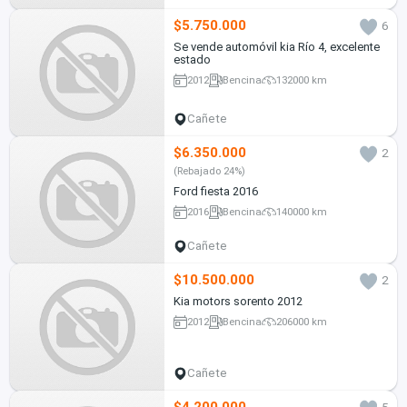
$5.750.000
6
Se vende automóvil kia Río 4, excelente
estado
2012
Bencina
132000 km
Cañete
$6.350.000
2
(Rebajado 24%)
Ford fiesta 2016
2016
Bencina
140000 km
Cañete
$10.500.000
2
Kia motors sorento 2012
2012
Bencina
206000 km
Cañete