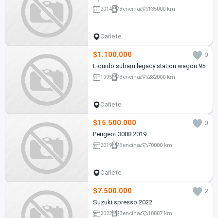
2014
Bencina
135000 km
Cañete
$1.100.000
0
Liquido subaru legacy station wagon 95
1995
Bencina
282000 km
Cañete
$15.500.000
0
Peugeot 3008 2019
2019
Bencina
70000 km
Cañete
$7.500.000
2
Suzuki spresso 2022
2022
Bencina
18887 km