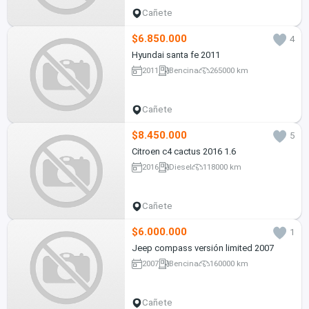
Cañete
$6.850.000
4
Hyundai santa fe 2011
2011
Bencina
265000 km
Cañete
$8.450.000
5
Citroen c4 cactus 2016 1.6
2016
Diesel
118000 km
Cañete
$6.000.000
1
Jeep compass versión limited 2007
2007
Bencina
160000 km
Cañete