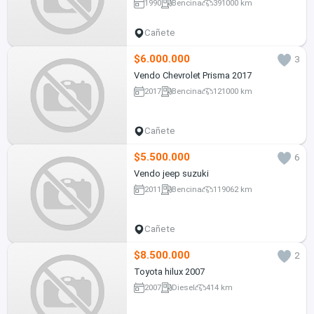
1990
Bencina
391000 km
Cañete
$6.000.000
3
Vendo Chevrolet Prisma 2017
2017
Bencina
121000 km
Cañete
$5.500.000
6
Vendo jeep suzuki
2011
Bencina
119062 km
Cañete
$8.500.000
2
Toyota hilux 2007
2007
Diesel
414 km