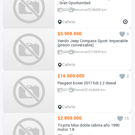
, Gran Oportunidad
2025
Bencina
36000 km
Cañete
$5.900.000
0
Vendo Jeep Compass Sport. Impecable.
(precio conversable)
2008
Bencina
15839 km
Cañete
$16.500.000
2
Peugeot boxer 2017 hdi 2.2 diesel
2017
Diesel
163668 km
Cañete
$2.800.000
15
Toyota hilux doble cabina año 1990
motor 1.8