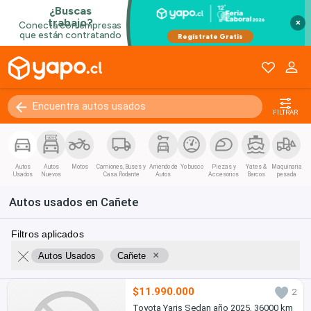
×
FILTRAR
Autos
Autos
Motos
Camiones, Buses y
Arriendo de
Yo busco
Piezas y
Yates &
Maquinaria
Usados
Nuevos
Casa Rodante
Autos
Accesorios
Barcos
pesada
Autos usados en Cañete
Filtros aplicados
×
Autos Usados
Cañete
$11.990.000
2
Toyota Yaris Sedan año 2025, 36000 km