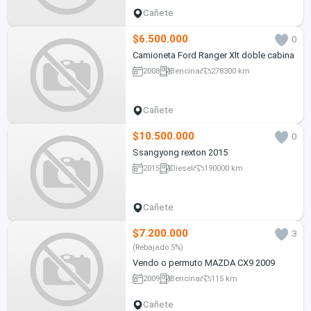
Cañete
$6.500.000
0
Camioneta Ford Ranger Xlt doble cabina
2008
Bencina
278300 km
Cañete
$10.500.000
0
Ssangyong rexton 2015
2015
Diesel
190000 km
Cañete
$7.200.000
3
(Rebajado 5%)
Vendo o permuto MAZDA CX9 2009
2009
Bencina
115 km
Cañete