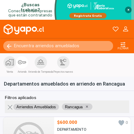
×
FILTRAR
Venta
Arriendo
Arriendo de Temporada
Proyectos nuevos
Departamentos amueblados en arriendo en Rancagua
Filtros aplicados
×
Arriendos Amueblados
Rancagua
$600.000
0
DEPARTAMENTO