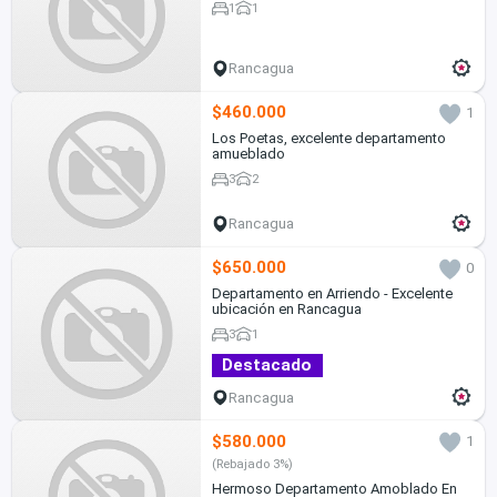
1
1
Rancagua
$460.000
1
Los Poetas, excelente departamento
amueblado
3
2
Rancagua
$650.000
0
Departamento en Arriendo - Excelente
ubicación en Rancagua
3
1
Destacado
Rancagua
$580.000
1
(Rebajado 3%)
Hermoso Departamento Amoblado En