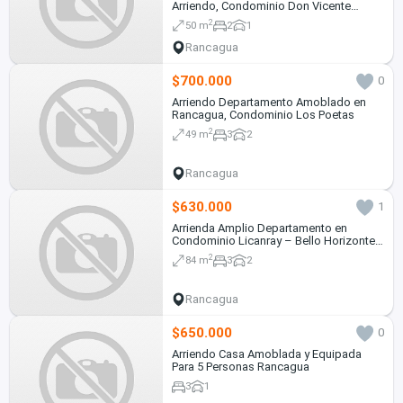
Arriendo, Condominio Don Vicente
Burgos 400
2
50 m
2
1
Rancagua
$700.000
0
Arriendo Departamento Amoblado en
Rancagua, Condominio Los Poetas
2
49 m
3
2
Rancagua
$630.000
1
Arrienda Amplio Departamento en
Condominio Licanray – Bello Horizonte,
Rancagua
2
84 m
3
2
Rancagua
$650.000
0
Arriendo Casa Amoblada y Equipada
Para 5 Personas Rancagua
3
1