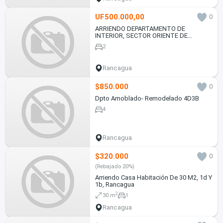
UF500.000,00
0
ARRIENDO DEPARTAMENTO DE
INTERIOR, SECTOR ORIENTE DE
RANCAGUA.
2
Rancagua
$850.000
0
Dpto Amoblado- Remodelado 4D3B
4
Rancagua
$320.000
0
(Rebajado 20%)
Arriendo Casa Habitación De 30 M2, 1d Y
1b, Rancagua
2
30 m
1
Rancagua