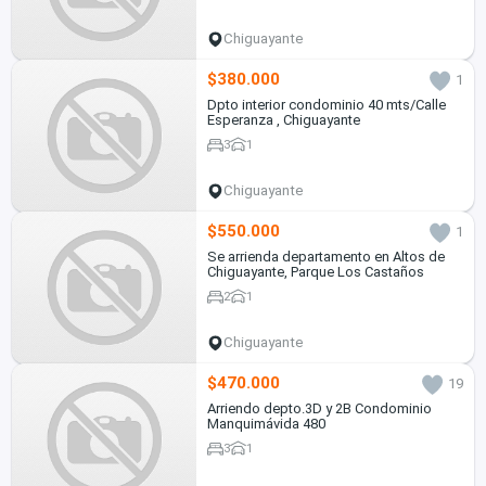
Chiguayante
$380.000
1
Dpto interior condominio 40 mts/Calle
Esperanza , Chiguayante
3
1
Chiguayante
$550.000
1
Se arrienda departamento en Altos de
Chiguayante, Parque Los Castaños
2
1
Chiguayante
$470.000
19
Arriendo depto.3D y 2B Condominio
Manquimávida 480
3
1