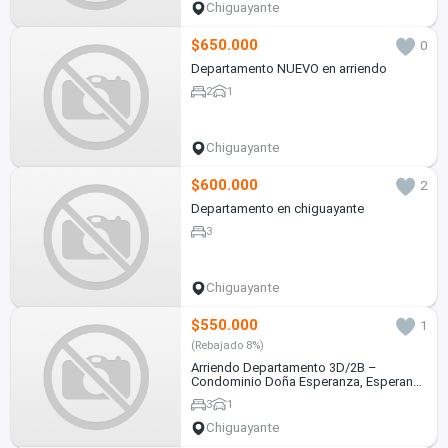
Chiguayante
$650.000
0
Departamento NUEVO en arriendo
2
1
Chiguayante
$600.000
2
Departamento en chiguayante
3
Chiguayante
$550.000
1
(Rebajado 8%)
Arriendo Departamento 3D/2B –
Condominio Doña Esperanza, Esperanza
451, Chiguayante
3
1
Chiguayante