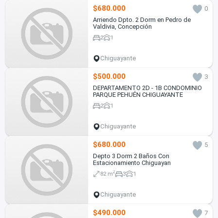
$680.000
0
Arriendo Dpto. 2 Dorm en Pedro de
Valdivia, Concepción
2
1
Chiguayante
$500.000
3
DEPARTAMENTO 2D - 1B CONDOMINIO
PARQUE PEHUÉN CHIGUAYANTE
2
1
Chiguayante
$680.000
5
Depto 3 Dorm 2 Baños Con
Estacionamiento Chiguayan
2
82 m
3
1
Chiguayante
$490.000
7