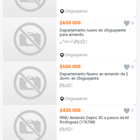
Chiguayante
$650.000
0
Departamento nuevo en chiguayante
para arriendo.
2
68 m
2
1
Chiguayante
$600.000
0
Departamento Nuevo en arriendo de 2
dorm. en Chiguayante
2
1
Chiguayante
$430.000
1
RRB/ Arriendo Depto 3D a pasos de M.
Rodriguez (176708)
3
1