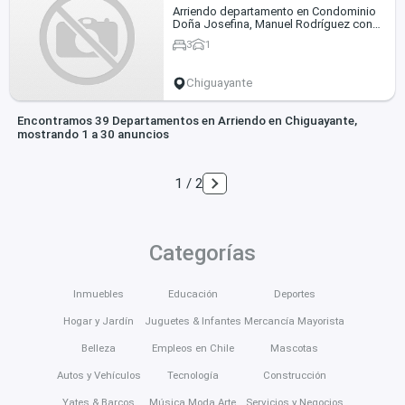
Arriendo departamento en Condominio
Doña Josefina, Manuel Rodríguez con
Calle Esperanza, Chiguayante
3
1
Chiguayante
Encontramos 39 Departamentos en Arriendo en Chiguayante,
mostrando 1 a 30 anuncios
1 / 2
Categorías
Inmuebles
Educación
Deportes
Hogar y Jardín
Juguetes & Infantes
Mercancía Mayorista
Belleza
Empleos en Chile
Mascotas
Autos y Vehículos
Tecnología
Construcción
Yates & Barcos
Música Moda Arte
Servicios y Negocios