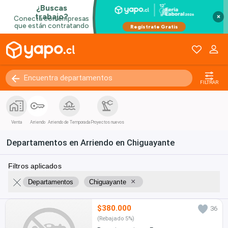
×
FILTRAR
Venta
Arriendo
Arriendo de Temporada
Proyectos nuevos
Departamentos en Arriendo en Chiguayante
Filtros aplicados
×
Departamentos
Chiguayante
$380.000
36
(Rebajado 5%)