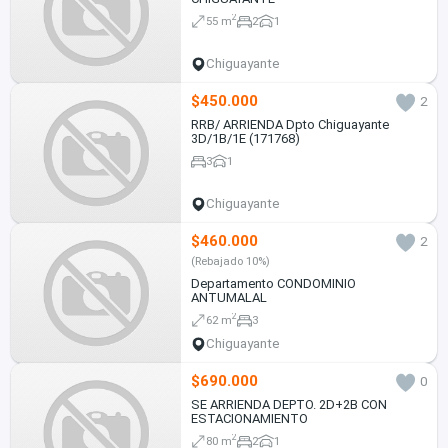
2
55 m
2
1
Chiguayante
$450.000
2
RRB/ ARRIENDA Dpto Chiguayante
3D/1B/1E (171768)
3
1
Chiguayante
$460.000
2
(Rebajado 10%)
Departamento CONDOMINIO
ANTUMALAL
2
62 m
3
Chiguayante
$690.000
0
SE ARRIENDA DEPTO. 2D+2B CON
ESTACIONAMIENTO
2
80 m
2
1