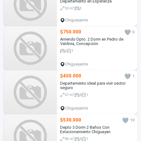
Departamento en Esperanza
2
53 m
3
Chiguayante
$750.000
0
Arriendo Dpto. 2 Dorm en Pedro de
Valdivia, Concepción
2
1
Chiguayante
$450.000
1
Departamento ideal para vivir sector
seguro
2
57 m
3
1
Chiguayante
$530.000
19
Depto 3 Dorm 2 Baños Con
Estacionamiento Chiguayan
2
85 m
3
1