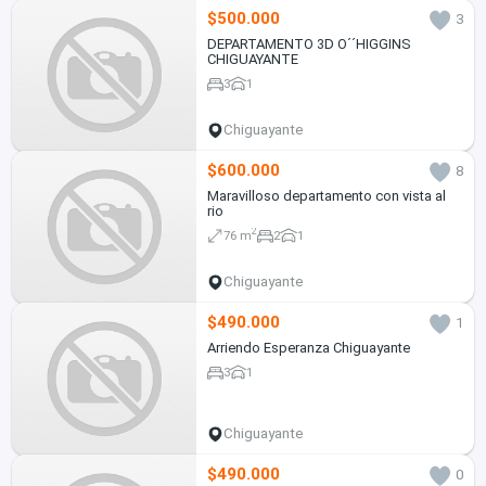
$500.000
3
DEPARTAMENTO 3D O´´HIGGINS
CHIGUAYANTE
3
1
Chiguayante
$600.000
8
Maravilloso departamento con vista al
rio
2
76 m
2
1
Chiguayante
$490.000
1
Arriendo Esperanza Chiguayante
3
1
Chiguayante
$490.000
0