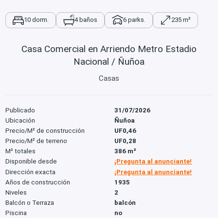
10 dorm.
4 baños
6 parks.
235 m²
Casa Comercial en Arriendo Metro Estadio
Nacional / Ñuñoa
Casas
Publicado
31/07/2026
Ubicación
Ñuñoa
Precio/M² de construcción
UF0,46
Precio/M² de terreno
UF0,28
M² totales
386 m²
Disponible desde
¡Pregunta al anunciante!
Dirección exacta
¡Pregunta al anunciante!
Años de construcción
1935
Niveles
2
Balcón o Terraza
balcón
Piscina
no