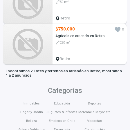
2
50 m
Retiro
$750.000
0
Agrícola en arriendo en Retiro
2
220 m
Retiro
Encontramos 2 Lotes y terrenos en arriendo en Retiro, mostrando
1 a 2 anuncios
Categorías
Inmuebles
Educación
Deportes
Hogar y Jardín
Juguetes & Infantes
Mercancía Mayorista
Belleza
Empleos en Chile
Mascotas
Autos y Vehículos
Tecnología
Construcción