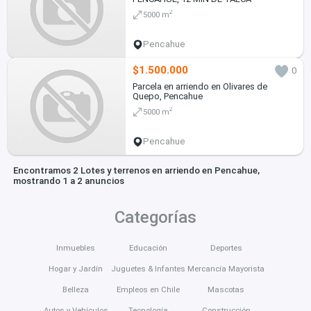
2
5000 m
Pencahue
$1.500.000
0
Parcela en arriendo en Olivares de
Quepo, Pencahue
2
5000 m
Pencahue
Encontramos 2 Lotes y terrenos en arriendo en Pencahue,
mostrando 1 a 2 anuncios
Categorías
Inmuebles
Educación
Deportes
Hogar y Jardín
Juguetes & Infantes
Mercancía Mayorista
Belleza
Empleos en Chile
Mascotas
Autos y Vehículos
Tecnología
Construcción