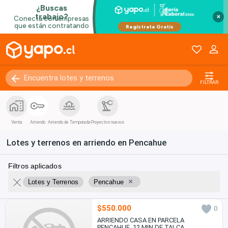
×
FILTRAR
Venta
Arriendo
Arriendo de Temporada
Proyectos nuevos
Lotes y terrenos en arriendo en Pencahue
Filtros aplicados
×
Lotes y Terrenos
Pencahue
$550.000
0
ARRIENDO CASA EN PARCELA
PENCAHUE, 12 MIN DE TALCA