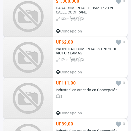
$1.300.000
0
CASA COMERCIAL 130M2 3P 2B 2E
CALLE COCHRANE
2
130 m
3
2
Concepción
UF62,00
0
PROPIEDAD COMERCIAL 6D 7B 2E 1B
VICTOR LAMAS
2
174 m
6
2
Concepción
UF111,00
0
Industrial en arriendo en Concepción
3
Concepción
UF39,00
0
Industrial en arriendo en Concepción