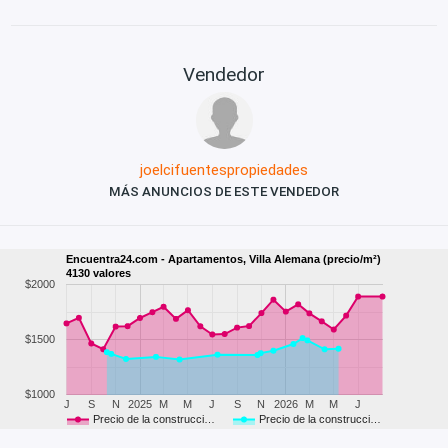
Vendedor
joelcifuentespropiedades
MÁS ANUNCIOS DE ESTE VENDEDOR
Encuentra24.com - Apartamentos, Villa Alemana (precio/m²)
4130 valores
$2000
$1500
$1000
J
S
N
2025
M
M
J
S
N
2026
M
M
J
Precio de la construcci…
Precio de la construcci…