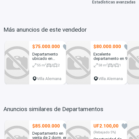
Estadísticas avanzadas
Más anuncios de este vendedor
$75.000.000
$80.000.000
0
0
Departamento
Excelente
ubicado en
departamento en 9no
Peñablanca, Las
piso, 3 dormitorios.
2
2
55 m
2
2
58 m
3
1
Acacias. Cod-2429
Cod-2424
Villa Alemana
Villa Alemana
Anuncios similares de Departamentos
$85.000.000
UF2.100,00
0
0
(Rebajado 5%)
Departamento en
venta de 2 dorm. en