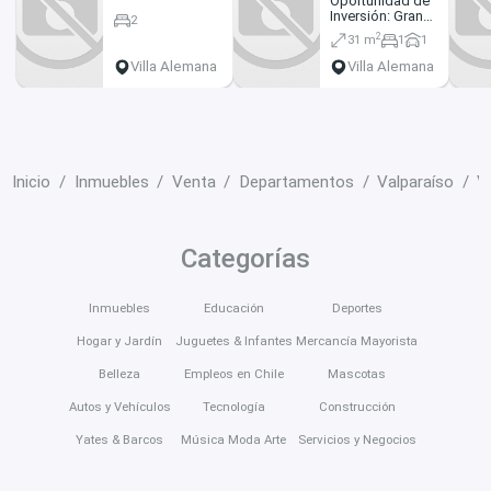
Oportunidad de
Villa Alemana
Inversión: Gran
2
Plusvalía (164274)
2
31 m
1
1
Villa Alemana
Villa Alemana
Inicio
Inmuebles
Venta
Departamentos
Valparaíso
V
Categorías
Inmuebles
Educación
Deportes
Hogar y Jardín
Juguetes & Infantes
Mercancía Mayorista
Belleza
Empleos en Chile
Mascotas
Autos y Vehículos
Tecnología
Construcción
Yates & Barcos
Música Moda Arte
Servicios y Negocios