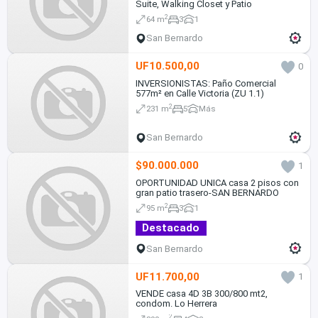
Suite, Walking Closet y Patio
2
64 m
3
1
San Bernardo
UF10.500,00
0
INVERSIONISTAS: Paño Comercial
577m² en Calle Victoria (ZU 1.1)
2
231 m
5
Más
San Bernardo
$90.000.000
1
OPORTUNIDAD UNICA casa 2 pisos con
gran patio trasero-SAN BERNARDO
2
95 m
3
1
Destacado
San Bernardo
UF11.700,00
1
VENDE casa 4D 3B 300/800 mt2,
condom. Lo Herrera
2