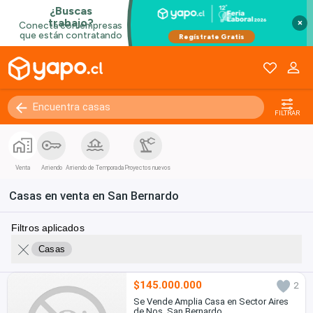
×
FILTRAR
Venta
Arriendo
Arriendo de Temporada
Proyectos nuevos
Casas en venta en San Bernardo
Filtros aplicados
Casas
$145.000.000
2
Se Vende Amplia Casa en Sector Aires
de Nos, San Bernardo