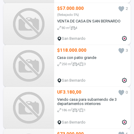
$57.000.000
2
(Rebajado 5%)
VENTA DE CASA EN SAN BERNARDO
2
80 m
4
San Bernardo
$118.000.000
3
Casa con patio grande
2
250 m
4
3
San Bernardo
UF3.180,00
0
Vendo casa para subarriendo de 3
departamentos interiores
2
186 m
7
1
San Bernardo