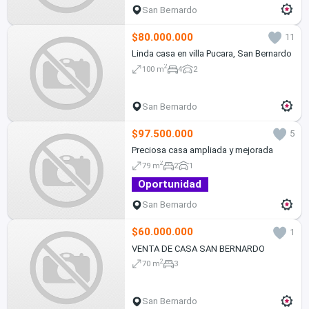
San Bernardo
$80.000.000
11
Linda casa en villa Pucara, San Bernardo
2
100 m
4
2
San Bernardo
$97.500.000
5
Preciosa casa ampliada y mejorada
2
79 m
2
1
Oportunidad
San Bernardo
$60.000.000
1
VENTA DE CASA SAN BERNARDO
2
70 m
3
San Bernardo