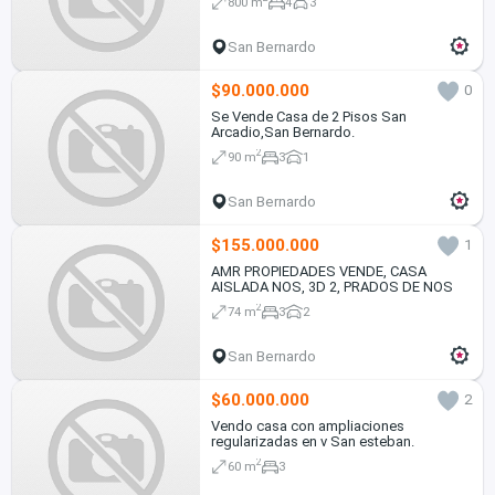
800 m
4
3
San Bernardo
$90.000.000
0
Se Vende Casa de 2 Pisos San
Arcadio,San Bernardo.
2
90 m
3
1
San Bernardo
$155.000.000
1
AMR PROPIEDADES VENDE, CASA
AISLADA NOS, 3D 2, PRADOS DE NOS
2
74 m
3
2
San Bernardo
$60.000.000
2
Vendo casa con ampliaciones
regularizadas en v San esteban.
2
60 m
3