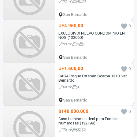
2
92 m
4
3
San Bernardo
UF4.950,00
0
EXCLUSIVO! NUEVO CONDOMINIO EN
NOS (132060)
2
99 m
3
1
San Bernardo
UF1.600,00
0
CASA Roque Esteban Scarpa 1310 San
Bernardo
2
60 m
4
San Bernardo
$140.000.000
0
Casa Luminosa Ideal para Familias
Numerosas (132199)
2
70 m
3
2