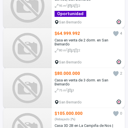
2
95 m
3
2
Oportunidad
San Bernardo
$64.999.992
4
Casa en venta de 2 dorm. en San
Bernardo
2
80 m
2
2
San Bernardo
$80.000.000
2
Casa en venta de 3 dorm. en San
Bernardo
2
75 m
3
San Bernardo
$105.000.000
0
(Rebajado 2%)
Casa 3D 2B en La Campiña de Nos |