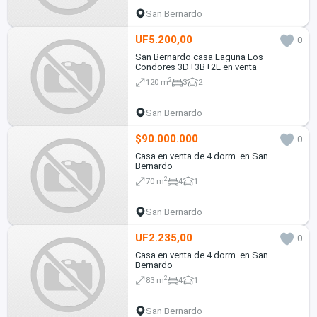
San Bernardo
UF5.200,00
0
San Bernardo casa Laguna Los
Condores 3D+3B+2E en venta
2
120 m
3
2
San Bernardo
$90.000.000
0
Casa en venta de 4 dorm. en San
Bernardo
2
70 m
4
1
San Bernardo
UF2.235,00
0
Casa en venta de 4 dorm. en San
Bernardo
2
83 m
4
1
San Bernardo