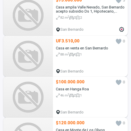
$73.000.000
5
Casa amplia Valle Nevado, San Bernardo
acepto subsidio Ds 1, Hipotecario,
Leasing
2
82 m
3
2
San Bernardo
UF3.510,00
0
Casa en venta en San Bernardo
2
88 m
4
1
San Bernardo
$100.000.000
0
Casa en Hanga Roa
2
46 m
2
1
San Bernardo
$120.000.000
0
Casa en Monte de Los Olivos