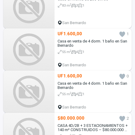
2
83 m
3
1
San Bernardo
UF1.600,00
1
Casa en venta de 4 dorm. 1 baño en San
Bernardo
2
55 m
4
1
San Bernardo
UF1.600,00
0
Casa en venta de 4 dorm. 1 baño en San
Bernardo
2
55 m
4
1
San Bernardo
$80.000.000
2
CASA 4D/2B + 3 ESTACIONAMIENTOS +
140 m² CONSTRUIDOS – $80.000.000 –
SAN BERNARDO