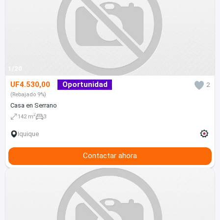
1/20
UF4.530,00
Oportunidad
2
(Rebajado 9%)
Casa en Serrano
2
142 m
3
Iquique
Contactar ahora