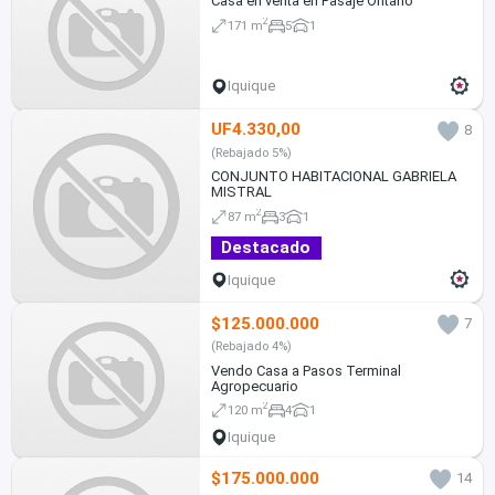
Casa en venta en Pasaje Ontario
2
171 m
5
1
Iquique
UF4.330,00
8
(Rebajado 5%)
CONJUNTO HABITACIONAL GABRIELA
MISTRAL
2
87 m
3
1
Destacado
Iquique
$125.000.000
7
(Rebajado 4%)
Vendo Casa a Pasos Terminal
Agropecuario
2
120 m
4
1
Iquique
$175.000.000
14