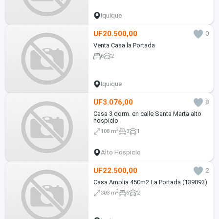
Iquique
UF20.500,00
0
Venta Casa la Portada
6
2
Iquique
UF3.076,00
8
Casa 3 dorm. en calle Santa Marta alto
hospicio
2
108 m
3
1
Alto Hospicio
UF22.500,00
2
Casa Amplia 450m2 La Portada (139093)
2
303 m
6
2