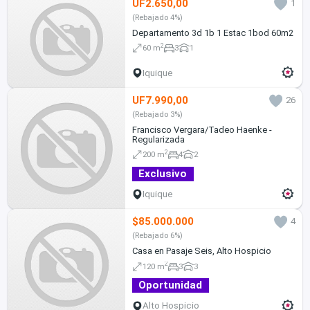
UF2.650,00
1
(Rebajado 4%)
Departamento 3d 1b 1 Estac 1bod 60m2
2
60 m
3
1
Iquique
UF7.990,00
26
(Rebajado 3%)
Francisco Vergara/Tadeo Haenke -
Regularizada
2
200 m
4
2
Exclusivo
Iquique
$85.000.000
4
(Rebajado 6%)
Casa en Pasaje Seis, Alto Hospicio
2
120 m
3
3
Oportunidad
Alto Hospicio