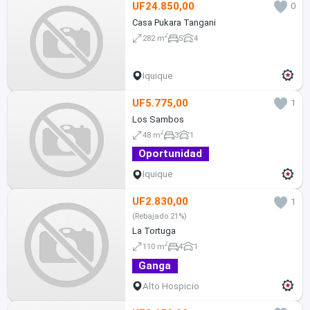
UF24.850,00
0
Casa Pukara Tangani
2
282 m
5
4
Iquique
UF5.775,00
1
Los Sambos
2
48 m
3
1
Oportunidad
Iquique
UF2.830,00
1
(Rebajado 21%)
La Tortuga
2
110 m
4
1
Ganga
Alto Hospicio