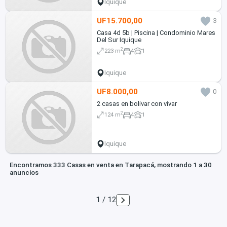
Iquique
UF15.700,00
3
Casa 4d 5b | Piscina | Condominio Mares
Del Sur Iquique
2
223 m
4
1
Iquique
UF8.000,00
0
2 casas en bolivar con vivar
2
124 m
4
1
Iquique
Encontramos 333 Casas en venta en Tarapacá, mostrando 1 a 30
anuncios
1 / 12