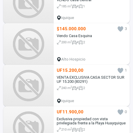
2
185 m
4
1
Iquique
$145.000.000
3
Vendo Casa Esquina
2
200 m
4
2
Alto Hospicio
UF15.200,00
1
VENTA EXCLUSIVA CASA SECTOR SUR
UF 15.200 (83291)
2
240 m
4
2
Iquique
UF11.900,00
0
Exclusiva propiedad con vista
privilegiada frente a la Playa Huayquique
2
210 m
5
2