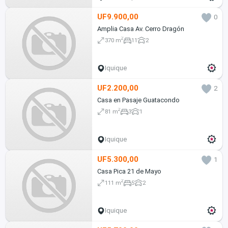
UF9.900,00
0
Amplia Casa Av. Cerro Dragón
2
370 m
11
2
Iquique
UF2.200,00
2
Casa en Pasaje Guatacondo
2
81 m
3
1
Iquique
UF5.300,00
1
Casa Pica 21 de Mayo
2
111 m
5
2
Iquique