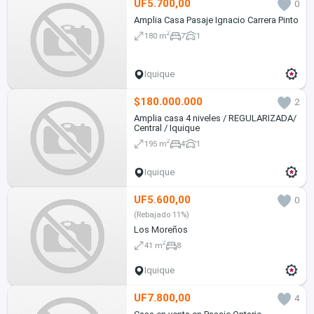
UF5.700,00
0
Amplia Casa Pasaje Ignacio Carrera Pinto
2
180 m
7
1
Iquique
$180.000.000
2
Amplia casa 4 niveles / REGULARIZADA/
Central / Iquique
2
195 m
4
1
Iquique
UF5.600,00
0
(Rebajado 11%)
Los Moreños
2
41 m
8
Iquique
UF7.800,00
4