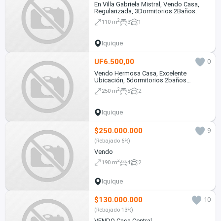
En Villa Gabriela Mistral, Vendo Casa,
Regularizada, 3Dormitorios 2Baños.
2
110 m
3
1
Iquique
UF6.500,00
0
Vendo Hermosa Casa, Excelente
Ubicación, 5dormitorios 2baños
2Estacionamientos
2
250 m
5
2
Iquique
$250.000.000
9
(Rebajado 6%)
Vendo
2
190 m
4
2
Iquique
$130.000.000
10
(Rebajado 13%)
VENDO Casa Central