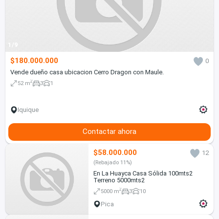
1/9
$180.000.000
0
Vende dueño casa ubicacion Cerro Dragon con Maule.
2
52 m
3
1
Iquique
Contactar ahora
$58.000.000
12
(Rebajado 11%)
En La Huayca Casa Sólida 100mts2
Terreno 5000mts2
2
5000 m
3
10
Pica