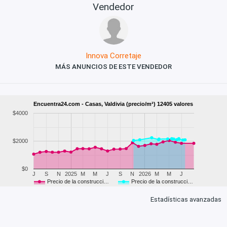
Vendedor
Innova Corretaje
MÁS ANUNCIOS DE ESTE VENDEDOR
Encuentra24.com - Casas, Valdivia (precio/m²) 12405 valores
$4000
$2000
$0
J
S
N
2025
M
M
J
S
N
2026
M
M
J
Precio de la construcci…
Precio de la construcci…
Estadísticas avanzadas