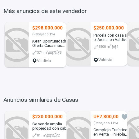
Más anuncios de este vendedor
$298.000.000
$250.000.000
5
0
(Rebajado 1%)
Parcela con casa sector
el Arenal en Valdivia
¡Gran Oportunidad!
Oferta Casa más
2
5500 m
4
cabañas en Parcela a
2
374 m
7
8
15min. del centro de
Valdivia
Valdivia
Valdivia
Anuncios similares de Casas
$230.000.000
UF7.800,00
0
0
(Rebajado 11%)
Se vende amplia
propiedad con cabaña
Complejo Turístico
en Valdivia. Ubicada en
en Venta – Niebla,
2
81 m
3
2
Avenida Pedro Montt.
Valdivia