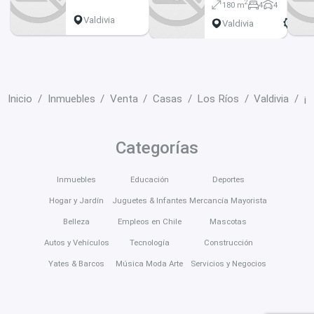
2
180 m
4
4
Casa- 3D y 2B
Valdivia
Valdivia
Inicio
Inmuebles
Venta
Casas
Los Ríos
Valdivia
¡G
Categorías
Inmuebles
Educación
Deportes
Hogar y Jardín
Juguetes & Infantes
Mercancía Mayorista
Belleza
Empleos en Chile
Mascotas
Autos y Vehículos
Tecnología
Construcción
Yates & Barcos
Música Moda Arte
Servicios y Negocios