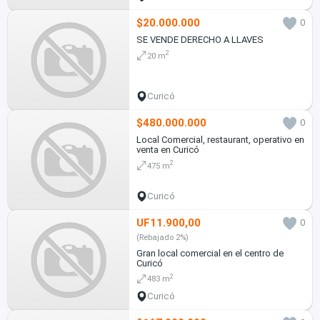
$20.000.000
0
SE VENDE DERECHO A LLAVES
2
20 m
Curicó
$480.000.000
0
Local Comercial, restaurant, operativo en
venta en Curicó
2
475 m
Curicó
UF11.900,00
0
(Rebajado 2%)
Gran local comercial en el centro de
Curicó
2
483 m
Curicó