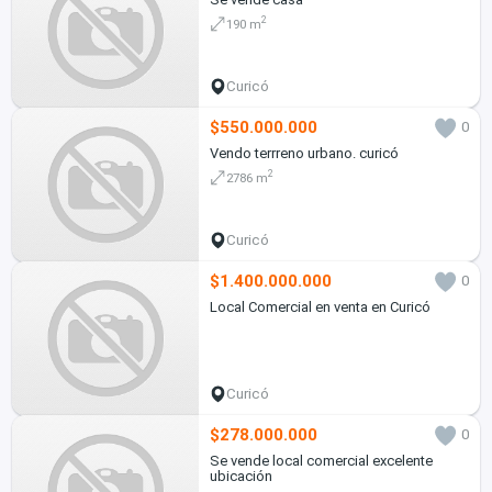
2
190 m
Curicó
$550.000.000
0
Vendo terrreno urbano. curicó
2
2786 m
Curicó
$1.400.000.000
0
Local Comercial en venta en Curicó
Curicó
$278.000.000
0
Se vende local comercial excelente
ubicación