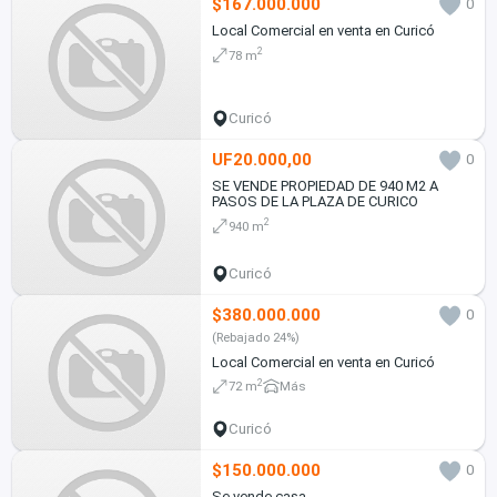
$167.000.000
0
Local Comercial en venta en Curicó
2
78 m
Curicó
UF20.000,00
0
SE VENDE PROPIEDAD DE 940 M2 A
PASOS DE LA PLAZA DE CURICO
2
940 m
Curicó
$380.000.000
0
(Rebajado 24%)
Local Comercial en venta en Curicó
2
72 m
Más
Curicó
$150.000.000
0
Se vende casa