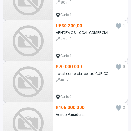
2
300 m
Curicó
UF30.200,00
1
VENDEMOS LOCAL COMERCIAL
2
571 m
Curicó
$70.000.000
3
Local comercial centro CURICÓ
2
40 m
Curicó
$105.000.000
0
Vendo Panaderia