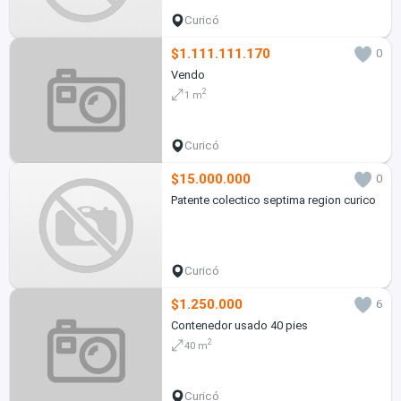
Curicó
$1.111.111.170
0
Vendo
2
1 m
Curicó
$15.000.000
0
Patente colectico septima region curico
Curicó
$1.250.000
6
Contenedor usado 40 pies
2
40 m
Curicó