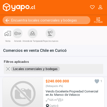
FILTRAR
Venta
Arriendo
Arriendo de Temporada
Proyectos nuevos
Comercios en venta Chile en Curicó
Filtros aplicados
Locales comerciales y bodegas
$240.000.000
1
(Rebajado 4%)
Vendo Excelente Propiedad Comercial
en Av. Manso de Velasco
2
525 m
3
Curicó