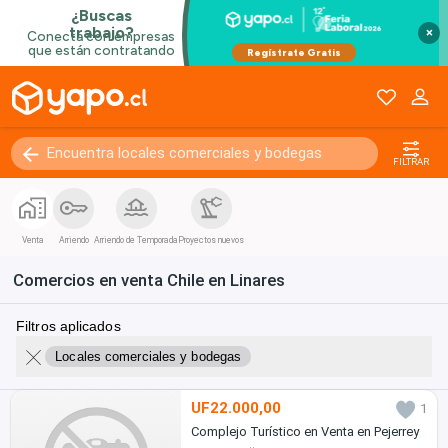
×
FILTRAR
Venta
Arriendo
Arriendo de Temporada
Proyectos nuevos
Comercios en venta Chile en Linares
Filtros aplicados
Locales comerciales y bodegas
UF22.000,00
1
Complejo Turístico en Venta en Pejerrey