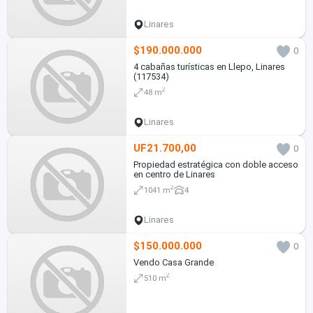
Linares
$190.000.000
0
4 cabañas turísticas en Llepo, Linares
(117534)
2
48 m
Linares
UF21.700,00
0
Propiedad estratégica con doble acceso
en centro de Linares
2
1041 m
4
Linares
$150.000.000
0
Vendo Casa Grande
2
510 m