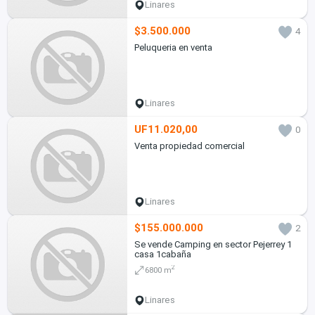
Linares
$3.500.000
4
Peluqueria en venta
Linares
UF11.020,00
0
Venta propiedad comercial
Linares
$155.000.000
2
Se vende Camping en sector Pejerrey 1
casa 1cabaña
2
6800 m
Linares