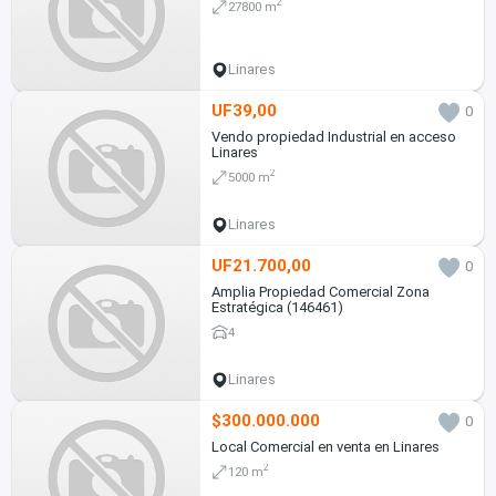
2
27800 m
Linares
UF39,00
0
Vendo propiedad Industrial en acceso
Linares
2
5000 m
Linares
UF21.700,00
0
Amplia Propiedad Comercial Zona
Estratégica (146461)
4
Linares
$300.000.000
0
Local Comercial en venta en Linares
2
120 m