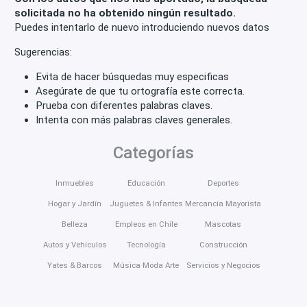
Áreas comunes
Walk-in closet
Quincho
solicitada no ha obtenido ningún resultado.
Puedes intentarlo de nuevo introduciendo nuevos datos
Lobby
Planta Eléctrica
Jacuzzi
Bar
Sugerencias:
Baño visitas
Servicios
Lavandería
Despensa
Evita de hacer búsquedas muy especificas
Cocina amoblada
Comedor de diario
Bodega
Asegúrate de que tu ortografía este correcta.
Prueba con diferentes palabras claves.
Aire acondicionado
Calefacción
Conserjería
Intenta con más palabras claves generales.
Riego automático
Jardín
Antejardín
Categorías
Amueblado
Acceso para discapacitados
Inmuebles
Educación
Deportes
Ventana doble vidrio
Fácil acceso
Hogar y Jardín
Juguetes & Infantes
Mercancía Mayorista
Escaleras de emergencia
Sala de reuniones
Belleza
Empleos en Chile
Mascotas
Planta libre
Sauna
Espacio de trabajo
Autos y Vehículos
Tecnología
Construcción
Ventiladores de techo
Yates & Barcos
Música Moda Arte
Servicios y Negocios