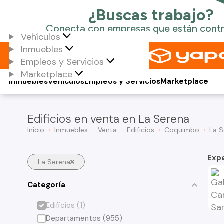
Vehículos
Inmuebles
Empleos y Servicios
Marketplace
Inmuebles
Vehículos
Empleos y Servicios
Marketplace
Edificios en venta en La Serena
Inicio
Inmuebles
Venta
Edificios
Coquimbo
La S
Exp
La Serena
Categoría
Edificios (1)
Departamentos (955)