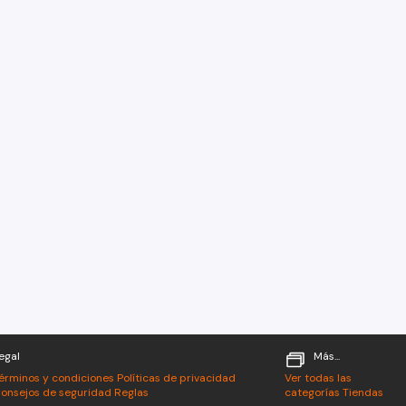
egal
Más...
érminos y condiciones
Políticas de privacidad
Ver todas las
onsejos de seguridad
Reglas
categorías
Tiendas