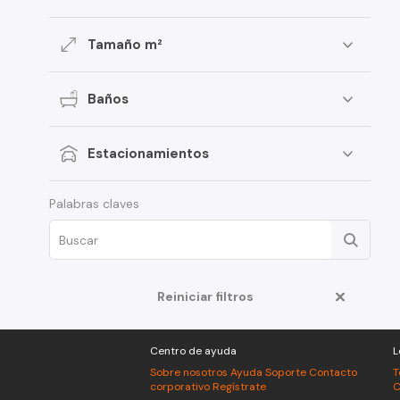
Tamaño m²
Baños
Estacionamientos
Palabras claves
Reiniciar filtros
Centro de ayuda
L
Sobre nosotros
Ayuda
Soporte
Contacto
T
corporativo
Regístrate
C