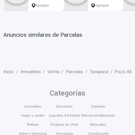
Iquique
Iquique
Anuncios similares de Parcelas
Inicio
Inmuebles
Venta
Parcelas
Tarapacá
Pozo Alm
Categorías
Inmuebles
Educación
Deportes
Hogar y Jardín
Juguetes & Infantes
Mercancía Mayorista
Belleza
Empleos en Chile
Mascotas
Autos y Vehículos
Tecnología
Construcción