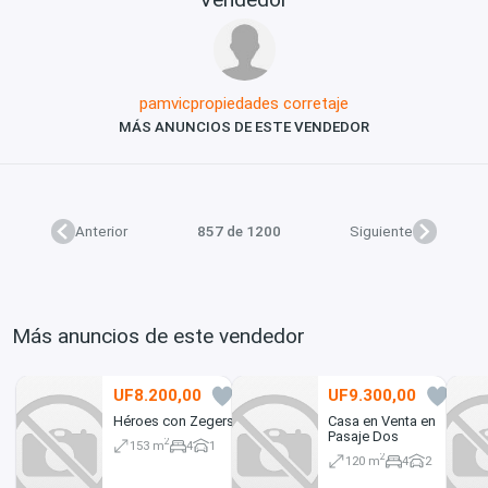
pamvicpropiedades corretaje
MÁS ANUNCIOS DE ESTE VENDEDOR
Anterior
857 de 1200
Siguiente
Más anuncios de este vendedor
UF8.200,00
UF9.300,00
0
0
Héroes con Zegers
Casa en Venta en
Pasaje Dos
2
153 m
4
1
2
120 m
4
2