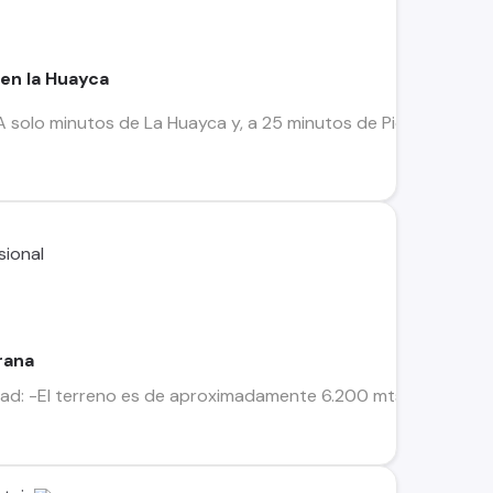
en la Huayca
A solo minutos de La Huayca y, a 25 minutos de Pica puedes obt
rana
dad: -El terreno es de aproximadamente 6.200 mts2 -Cuenta co