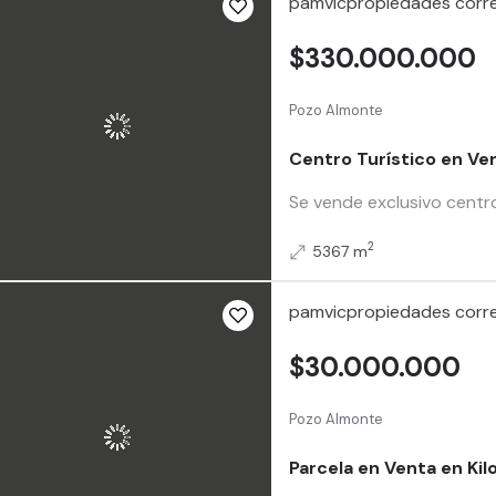
pamvicpropiedades corre
$330.000.000
Pozo Almonte
Centro Turístico en Ve
Se vende exclusivo centro
2
5367 m
pamvicpropiedades corre
$30.000.000
Pozo Almonte
Parcela en Venta en Ki