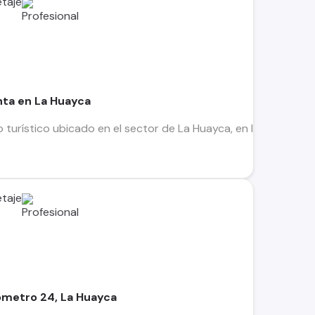
taje
nta en La Huayca
 turístico ubicado en el sector de La Huayca, en la comuna de 
taje
lometro 24, La Huayca