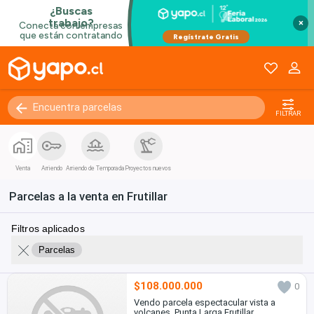
×
FILTRAR
Venta
Arriendo
Arriendo de Temporada
Proyectos nuevos
Parcelas a la venta en Frutillar
Filtros aplicados
Parcelas
$108.000.000
0
Vendo parcela espectacular vista a
volcanes ,Punta Larga Frutillar.