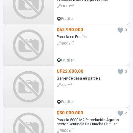
2
5000 m
Frutillar
$52.990.000
0
Parcela en Frutillar
2
5000 m
Frutillar
UF22.600,00
0
Se vende casa en parcela
2
377 m
Frutillar
$30.000.000
2
Parcela 5000 M2 Parcelación Agrado
sector Centinela La Huacha Frutillar
2
5000 m