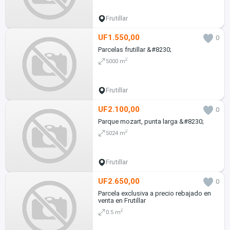
Frutillar
UF1.550,00
0
Parcelas frutillar &#8230;
2
5000 m
Frutillar
UF2.100,00
0
Parque mozart, punta larga &#8230;
2
5024 m
Frutillar
UF2.650,00
0
Parcela exclusiva a precio rebajado en
venta en Frutillar
2
0.5 m