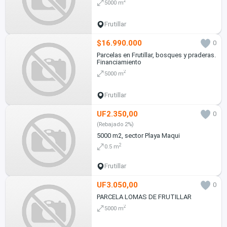
2
5000 m
Frutillar
$16.990.000
0
Parcelas en Frutillar, bosques y praderas.
Financiamiento
2
5000 m
Frutillar
UF2.350,00
0
(Rebajado 2%)
5000 m2, sector Playa Maqui
2
0.5 m
Frutillar
UF3.050,00
0
PARCELA LOMAS DE FRUTILLAR
2
5000 m