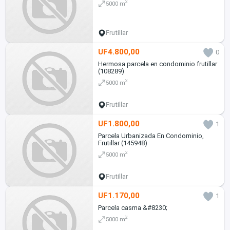
2
5000 m
Frutillar
UF4.800,00
0
Hermosa parcela en condominio frutillar
(108289)
2
5000 m
Frutillar
UF1.800,00
1
Parcela Urbanizada En Condominio,
Frutillar (145948)
2
5000 m
Frutillar
UF1.170,00
1
Parcela casma &#8230;
2
5000 m