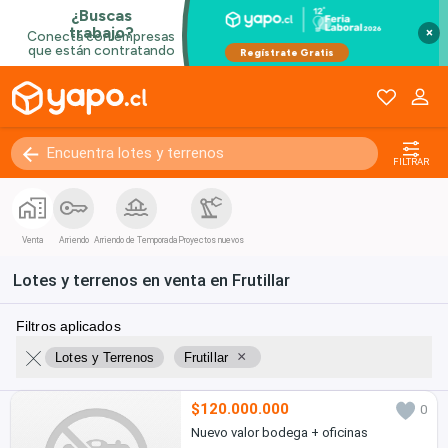
×
FILTRAR
Venta
Arriendo
Arriendo de Temporada
Proyectos nuevos
Lotes y terrenos en venta en Frutillar
Filtros aplicados
×
Lotes y Terrenos
Frutillar
$120.000.000
0
Nuevo valor bodega + oficinas