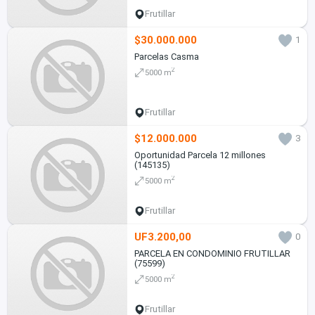
Frutillar
$30.000.000
1
Parcelas Casma
2
5000 m
Frutillar
$12.000.000
3
Oportunidad Parcela 12 millones
(145135)
2
5000 m
Frutillar
UF3.200,00
0
PARCELA EN CONDOMINIO FRUTILLAR
(75599)
2
5000 m
Frutillar