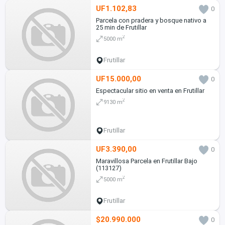
UF1.102,83
0
Parcela con pradera y bosque nativo a
25 min de Frutillar
2
5000 m
Frutillar
UF15.000,00
0
Espectacular sitio en venta en Frutillar
2
9130 m
Frutillar
UF3.390,00
0
Maravillosa Parcela en Frutillar Bajo
(113127)
2
5000 m
Frutillar
$20.990.000
0