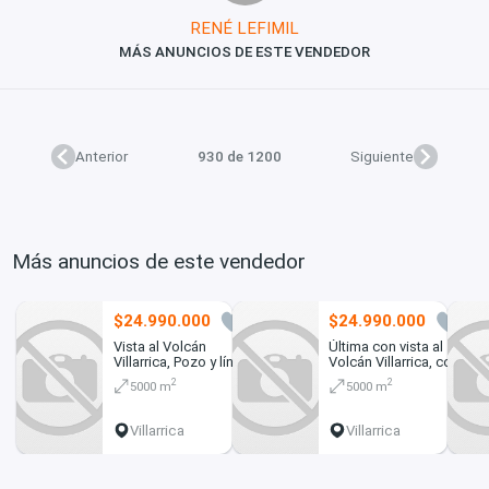
RENÉ LEFIMIL
MÁS ANUNCIOS DE ESTE VENDEDOR
Anterior
930 de 1200
Siguiente
Más anuncios de este vendedor
$24.990.000
$24.990.000
7
3
Vista al Volcán
Última con vista al
Villarrica, Pozo y línea
Volcán Villarrica, con
de luz, Refugio
pozo y línea de luz
2
2
5000 m
5000 m
Natural
soterrada
Villarrica
Villarrica