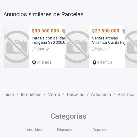
Anuncios similares de Parcelas
$30.000.000
$27.500.000
10
2
Parcela con calidad
Venta Parcelas
indígena $30.000.000.-
Villarrica Quinta Faja
en Chucauco, Villarrica
2
2
5000 m
5000 m
Villarrica
Villarrica
Inicio
Inmuebles
Venta
Parcelas
Araucanía
Villarrica
Categorías
Inmuebles
Educación
Deportes