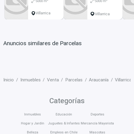
5000 m
5000 m
soterrada
Villarrica
Villarrica
Anuncios similares de Parcelas
Inicio
Inmuebles
Venta
Parcelas
Araucanía
Villarrica
Categorías
Inmuebles
Educación
Deportes
Hogar y Jardín
Juguetes & Infantes
Mercancía Mayorista
Belleza
Empleos en Chile
Mascotas