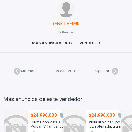
RENÉ LEFIMIL
Villarrica
MÁS ANUNCIOS DE ESTE VENDEDOR
Anterior
35 de 1200
Siguiente
Más anuncios de este vendedor
$24.990.000
$24.990.000
3
2
Última con vista al
Vista al Volcán, pozo,
Volcán Villarrica, con
luz soterrada, últimas
pozo y línea de luz
opciones
2
2