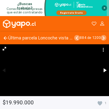
×
Última parcela Loncoche vista Volcán, a 2 km de Ruta 5 Sur
884 de 1200
$19.990.000
1