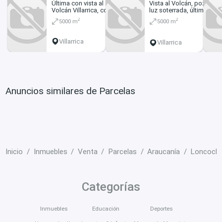
Última con vista al
Vista al Volcán, pozo,
Volcán Villarrica, con
luz soterrada, últimas
pozo y línea de luz
opciones
2
2
5000 m
5000 m
soterrada
Villarrica
Villarrica
Anuncios similares de Parcelas
Inicio
Inmuebles
Venta
Parcelas
Araucanía
Loncoch
Categorías
Inmuebles
Educación
Deportes