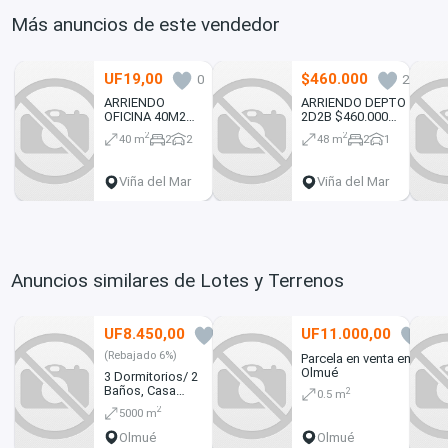
Más anuncios de este vendedor
UF19,00
$460.000
0
2
ARRIENDO
ARRIENDO DEPTO
OFICINA 40M2
2D2B $460.000
DOS PRIVADOS
2D2B PASO
2
2
40 m
2
2
48 m
2
1
2
HONDO PISO
ESTACIONAMIEN
Viña del Mar
Viña del Mar
Anuncios similares de Lotes y Terrenos
UF8.450,00
UF11.000,00
0
0
(Rebajado 6%)
Parcela en venta en
Olmué
3 Dormitorios/ 2
Baños, Casa
2
0.5 m
Moderna (164103)
2
5000 m
Olmué
Olmué