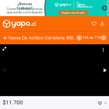
×
Vasos De Acrílico Coctelería 300ml (10 Onzas)
145 de 713
$11.700
0