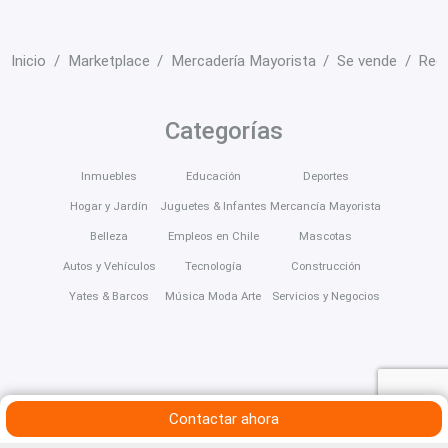
Inicio
Marketplace
Mercadería Mayorista
Se vende
Regi
Categorías
Inmuebles
Educación
Deportes
Hogar y Jardín
Juguetes & Infantes
Mercancía Mayorista
Belleza
Empleos en Chile
Mascotas
Autos y Vehículos
Tecnología
Construcción
Yates & Barcos
Música Moda Arte
Servicios y Negocios
Contactar ahora