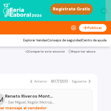
×
Publicar
Explorar tiendas
Consejos de seguridad
Centro de ayuda
Comparte este anuncio
Reportar abuso
807/1200
Anterior
Siguiente
Renato Riveros Montecino
- San Miguel, Región Metropolitana
iar mensaje al vendedor