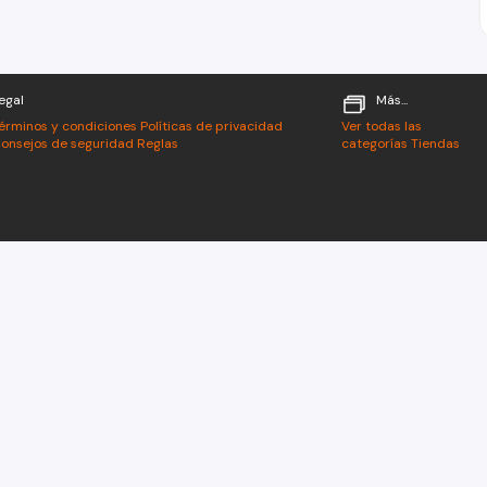
egal
Más...
érminos y condiciones
Políticas de privacidad
Ver todas las
onsejos de seguridad
Reglas
categorías
Tiendas