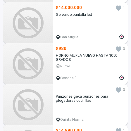
$14.000.000
1
Se vende pantalla led
San Miguel
$980
0
HORNO MUFLA NUEVO HASTA 1050
GRADOS
Nuevo
Conchalí
0
Punzones geka punzones para
plegadoras cuchillas
Quinta Normal
$14.990.000
1