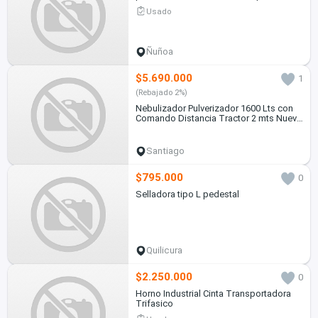
Usado
Ñuñoa
$5.690.000
1
(Rebajado 2%)
Nebulizador Pulverizador 1600 Lts con
Comando Distancia Tractor 2 mts Nuevo
C/Iva
Santiago
$795.000
0
Selladora tipo L pedestal
Quilicura
$2.250.000
0
Horno Industrial Cinta Transportadora
Trifasico