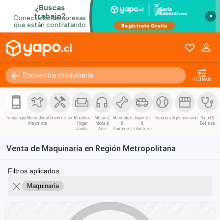
×
FILTRAR
Tecnología
Mercadería
Construcción
Muebles
Música,
Mascotas
Juguetes
Deportes
Supermercado
Salud &
Mayorista
Hogar
Moda &
&
&
Belleza
Jardín
Arte
Animales
Infantiles
Venta de Maquinaría en Región Metropolitana
Filtros aplicados
Maquinaría