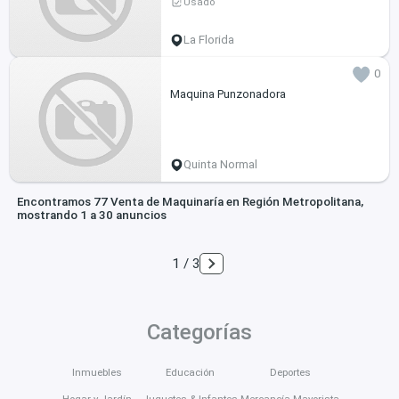
Usado
La Florida
0
Maquina Punzonadora
Quinta Normal
Encontramos 77 Venta de Maquinaría en Región Metropolitana,
mostrando 1 a 30 anuncios
1 / 3
Categorías
Inmuebles
Educación
Deportes
Hogar y Jardín
Juguetes & Infantes
Mercancía Mayorista