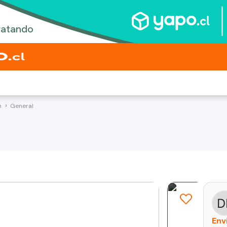
n
General
Env