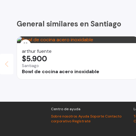
General similares en Santiago
arthur fuente
$5.900
Santiago
Bowl de cocina acero inoxidable
Centro de ayuda
L
Sobre nosotros
Ayuda
Soporte
Contacto
T
corporativo
Regístrate
C