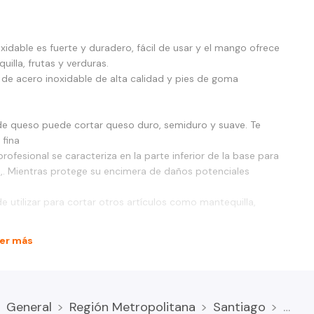
idable es fuerte y duradero, fácil de usar y el mango ofrece
lla, frutas y verduras.
de acero inoxidable de alta calidad y pies de goma
de queso puede cortar queso duro, semiduro y suave. Te
 fina
ofesional se caracteriza en la parte inferior de la base para
,. Mientras protege su encimera de daños potenciales
 utilizar para cortar otros artículos como mantequilla,
er más
General
Región Metropolitana
Santiago