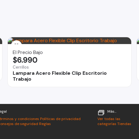
El Precio Bajo
$6.990
Cerrillos
Lampara Acero Flexible Clip Escritorio
Trabajo
egal
Más...
érminos y condiciones
Políticas de privacidad
Ver todas las
onsejos de seguridad
Reglas
categorías
Tiendas