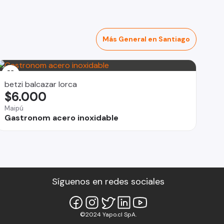
Más General en Santiago
betzi balcazar lorca
$6.000
Maipú
Gastronom acero inoxidable
Síguenos en redes sociales
©2024 Yapo.cl SpA.