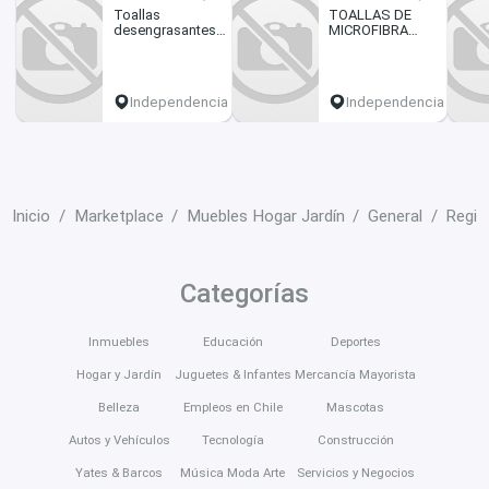
Toallas
TOALLAS DE
desengrasantes
MICROFIBRA
aroma citrico
85x45cm
Independencia
Independencia
Inicio
Marketplace
Muebles Hogar Jardín
General
Regió
Categorías
Inmuebles
Educación
Deportes
Hogar y Jardín
Juguetes & Infantes
Mercancía Mayorista
Belleza
Empleos en Chile
Mascotas
Autos y Vehículos
Tecnología
Construcción
Yates & Barcos
Música Moda Arte
Servicios y Negocios