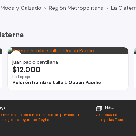
Moda y Calzado
Región Metropolitana
La Cister
isterna
juan pablo cantillana
$12.000
Lo Espejo
Polerón hombre talla L Ocean Pacific
egal
Más...
érminos y condiciones
Políticas de privacidad
Ver todas las
onsejos de seguridad
Reglas
categorías
Tiendas