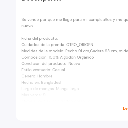
Se vende por que me llego para mi cumpleaños y me que
nuevo
Ficha del producto:
Cuidados de la prenda: OTRO_ORIGEN
Medidas de la modelo: Pecho 91 cm,Cadera 93 cm, mide 
Composicion: 100% Algodón Orgánico
Condicion del producto: Nuevo
Estilo vestuario: Casual
Genero: Hombre
Hecho en: Bangladesh
Largo de mangas: Manga larga
Mas verde: Sí
Material vestuario: Algodón orgánico
Pais: Singapore
Le
Temporada: Otoño-Invierno
Tipo sweaters y polerones: Polerones