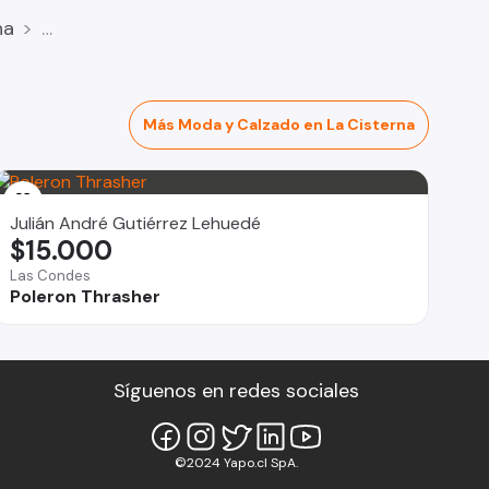
na
Más Moda y Calzado en La Cisterna
Julián André Gutiérrez Lehuedé
$15.000
Las Condes
Poleron Thrasher
Síguenos en redes sociales
©2024 Yapo.cl SpA.