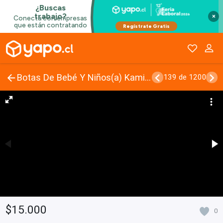
×
Botas De Bebé Y Niños(a) Kamik Y Cat & Jack
139 de 1200
$15.000
0