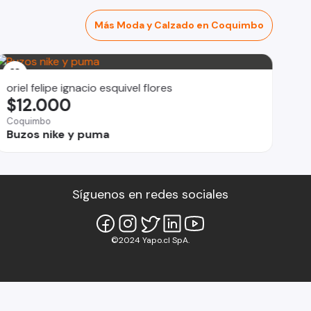
Más Moda y Calzado en Coquimbo
oriel felipe ignacio esquivel flores
$12.000
Coquimbo
Buzos nike y puma
Síguenos en redes sociales
©2024 Yapo.cl SpA.