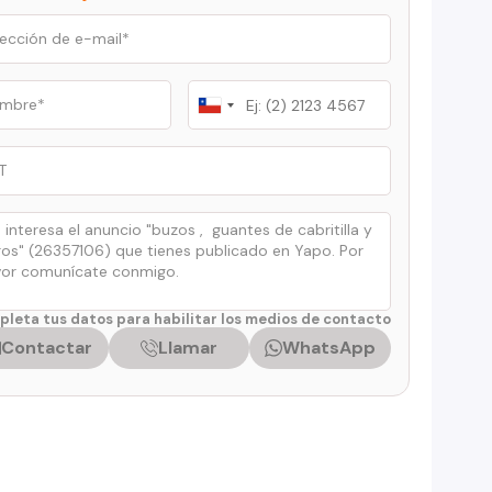
Chile
+56
leta tus datos para habilitar los medios de contacto
Contactar
Llamar
WhatsApp