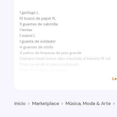
1 geólogo L
10 buzos de papel XL
11 guantes de cabritilla
1 lentes
1 overol L
1 guante de soldador
4 guantes de nitrilo
4 paños de limpieza de pizo grande
1 banano head nuevo valor mercado el banano 18 mil
Todo se vende al precio publicado
Más información por wassp
Le
Inicio
Marketplace
Música, Moda & Arte