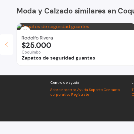
Moda y Calzado similares en Co
Rodolfo Rivera
$25.000
Coquimbo
Zapatos de seguridad guantes
Centro de ayuda
L
Sobre nosotros
Ayuda
Soporte
Contacto
T
corporativo
Regístrate
C