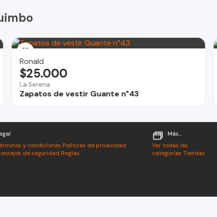
quimbo
Ronald
$25.000
La Serena
Zapatos de vestir Guante n°43
egal
Más...
érminos y condiciones
Políticas de privacidad
Ver todas las
onsejos de seguridad
Reglas
categorías
Tiendas