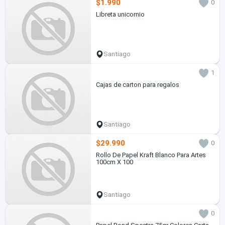
$1.990
0
Libreta unicornio
Santiago
1
Cajas de carton para regalos
Santiago
$29.990
0
Rollo De Papel Kraft Blanco Para Artes
100cm X 100
Santiago
0