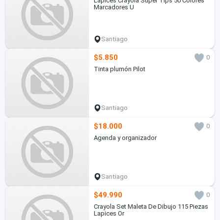
Lápices Crayola Súper Tips 50 Colores
Marcadores U
Santiago
$5.850
0
Tinta plumón Pilot
Santiago
$18.000
0
Agenda y organizador
Santiago
$49.990
0
Crayola Set Maleta De Dibujo 115 Piezas
Lapices Or