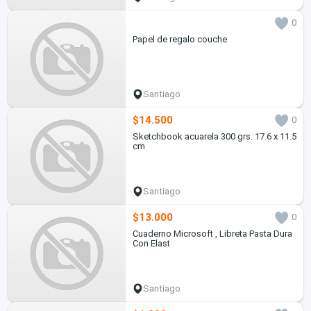
0
Papel de regalo couche
Santiago
$14.500
0
Sketchbook acuarela 300 grs. 17.6 x 11.5
cm
Santiago
$13.000
0
Cuaderno Microsoft , Libreta Pasta Dura
Con Elast
Santiago