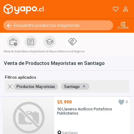
FILTRAR
Oferta de Empleo
Busco Empleo
Cursos & Educación
Servicios & Negocios
Venta de Productos Mayoristas en Santiago
Filtros aplicados
×
Productos Mayoristas
Santiago
$5.990
0
50 Llaveros Acrílicos Portafotos
Publicitarios
Santiago