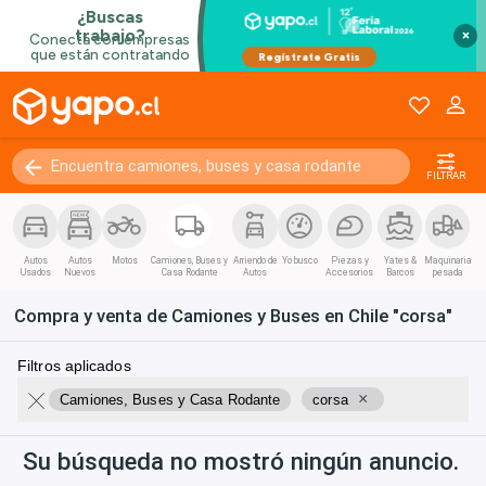
×
FILTRAR
Autos
Autos
Motos
Camiones, Buses y
Arriendo de
Yo busco
Piezas y
Yates &
Maquinaria
Usados
Nuevos
Casa Rodante
Autos
Accesorios
Barcos
pesada
Compra y venta de Camiones y Buses en Chile "corsa"
Filtros aplicados
×
Camiones, Buses y Casa Rodante
corsa
Su búsqueda no mostró ningún anuncio.