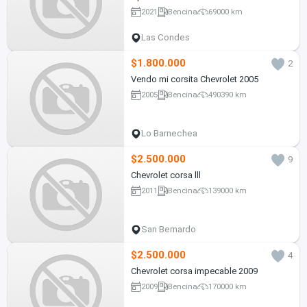
2021
Bencina
69000 km
Las Condes
$1.800.000
2
Vendo mi corsita Chevrolet 2005
2005
Bencina
490390 km
Lo Barnechea
$2.500.000
9
Chevrolet corsa lll
2011
Bencina
139000 km
San Bernardo
$2.500.000
4
Chevrolet corsa impecable 2009
2009
Bencina
170000 km