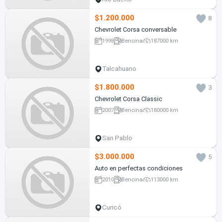
$1.200.000
8
Chevrolet Corsa conversable
1998
Bencina
187000 km
Talcahuano
$1.800.000
3
Chevrolet Corsa Classic
2007
Bencina
180000 km
San Pablo
$3.000.000
5
Auto en perfectas condiciones
2010
Bencina
113000 km
Curicó