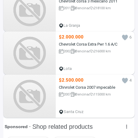
Chevrolet corsa 3 mexicano 2011
2011
Bencina
218100 km
La Granja
$2.000.000
6
Chevrolet Corsa Extra Pwr 1.6 A/C
2002
Bencina
216000 km
Lota
$2.500.000
4
Chrvrolet Corsa 2007 impecable
2007
Bencina
115000 km
Santa Cruz