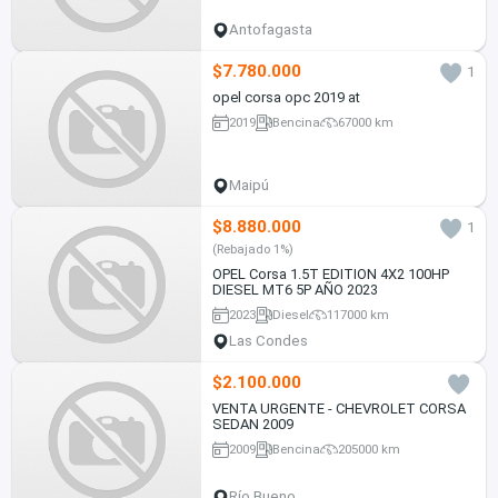
Antofagasta
$7.780.000
1
opel corsa opc 2019 at
2019
Bencina
67000 km
Maipú
$8.880.000
1
(Rebajado 1%)
OPEL Corsa 1.5T EDITION 4X2 100HP
DIESEL MT6 5P AÑO 2023
2023
Diesel
117000 km
Las Condes
$2.100.000
VENTA URGENTE - CHEVROLET CORSA
SEDAN 2009
2009
Bencina
205000 km
Río Bueno