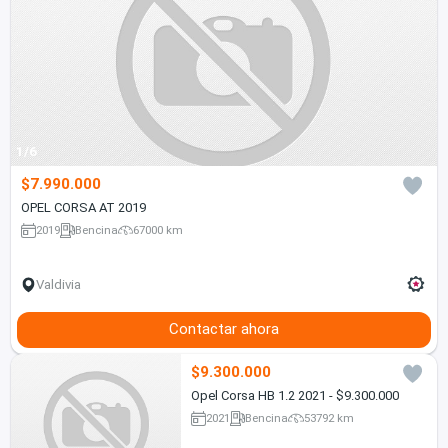
1/6
$7.990.000
OPEL CORSA AT 2019
2019
Bencina
67000 km
Valdivia
Contactar ahora
$9.300.000
Opel Corsa HB 1.2 2021 - $9.300.000
2021
Bencina
53792 km