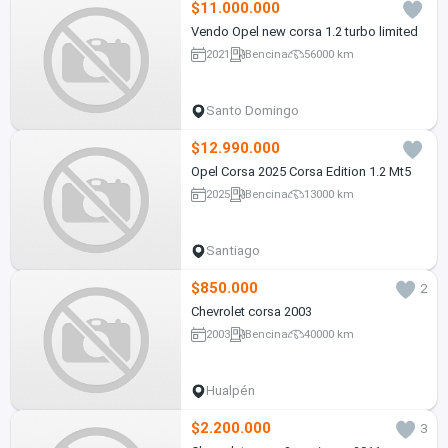
$11.000.000
Vendo Opel new corsa 1.2 turbo limited
2021
Bencina
56000 km
Santo Domingo
$12.990.000
Opel Corsa 2025 Corsa Edition 1.2 Mt5
2025
Bencina
13000 km
Santiago
$850.000
2
Chevrolet corsa 2003
2003
Bencina
40000 km
Hualpén
$2.200.000
3