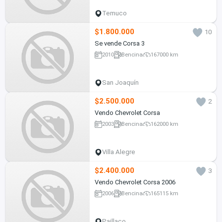
Temuco
$1.800.000
10
Se vende Corsa 3
2010
Bencina
167000 km
San Joaquín
$2.500.000
2
Vendo Chevrolet Corsa
2003
Bencina
162000 km
Villa Alegre
$2.400.000
3
Vendo Chevrolet Corsa 2006
2006
Bencina
165115 km
Paillaco