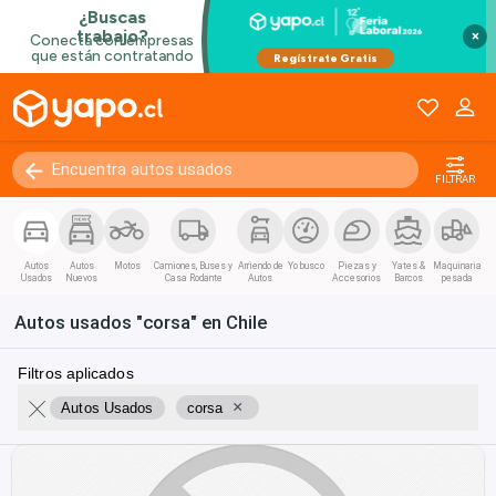
×
FILTRAR
Autos
Autos
Motos
Camiones, Buses y
Arriendo de
Yo busco
Piezas y
Yates &
Maquinaria
Usados
Nuevos
Casa Rodante
Autos
Accesorios
Barcos
pesada
Autos usados "corsa" en Chile
Filtros aplicados
×
Autos Usados
corsa