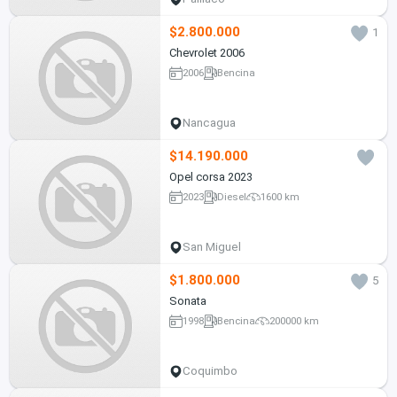
$2.800.000
1
Chevrolet 2006
2006
Bencina
Nancagua
$14.190.000
Opel corsa 2023
2023
Diesel
1600 km
San Miguel
$1.800.000
5
Sonata
1998
Bencina
200000 km
Coquimbo