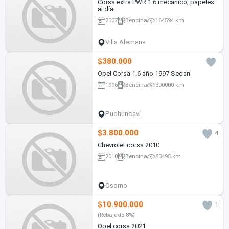
Corsa extra PWR 1.6 mecánico, papeles
al día
2007
Bencina
164594 km
Villa Alemana
$380.000
Opel Corsa 1.6 año 1997 Sedan
1996
Bencina
300000 km
Puchuncaví
$3.800.000
4
Chevrolet corsa 2010
2010
Bencina
83495 km
Osorno
$10.900.000
1
(Rebajado 8%)
Opel corsa 2021