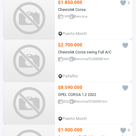
$1.850.000
2
Chevrolet Corsa
1999
Bencina
Puerto Montt
$2.700.000
Chevrolet Corsa swing Full A/C
2005
Bencina
200000 km
Peñaflor
$8.590.000
OPEL CORSA 1.2 2022
2022
Bencina
56000 km
Puerto Montt
$1.900.000
4