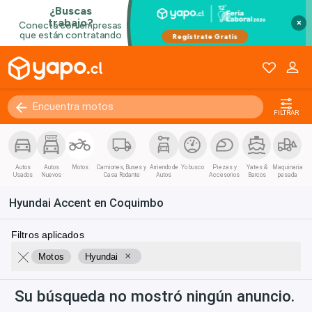
×
FILTRAR
Autos
Autos
Motos
Camiones, Buses y
Arriendo de
Yo busco
Piezas y
Yates &
Maquinaria
Usados
Nuevos
Casa Rodante
Autos
Accesorios
Barcos
pesada
Hyundai Accent en Coquimbo
Filtros aplicados
×
Motos
Hyundai
Su búsqueda no mostró ningún anuncio.