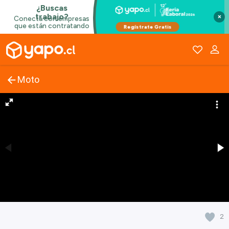
×
Moto
2