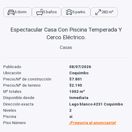
5 dorm.
5 baños
6 parks.
282 m²
Espectacular Casa Con Piscina Temperada Y
Cerco Eléctrico.
Casas
Publicado
08/07/2026
Ubicación
Coquimbo
Precio/M² de construcción
$7.801
Precio/M² de terreno
$2.195
M² totales
1002 m²
Disponible desde
Inmediata
Dirección exacta
Lago blanco 4231 Coquimbo
Niveles
2
Piscina
si
Piso Número
¡Pregunta al anunciante!