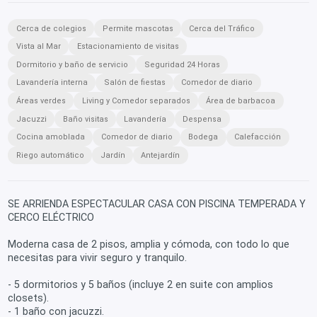
Cerca de colegios
Permite mascotas
Cerca del Tráfico
Vista al Mar
Estacionamiento de visitas
Dormitorio y baño de servicio
Seguridad 24 Horas
Lavandería interna
Salón de fiestas
Comedor de diario
Áreas verdes
Living y Comedor separados
Área de barbacoa
Jacuzzi
Baño visitas
Lavandería
Despensa
Cocina amoblada
Comedor de diario
Bodega
Calefacción
Riego automático
Jardín
Antejardín
SE ARRIENDA ESPECTACULAR CASA CON PISCINA TEMPERADA Y
CERCO ELÉCTRICO
Moderna casa de 2 pisos, amplia y cómoda, con todo lo que
necesitas para vivir seguro y tranquilo.
- 5 dormitorios y 5 baños (incluye 2 en suite con amplios
closets).
- 1 baño con jacuzzi.