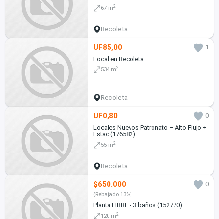
RECOLETA
2
67 m
Recoleta
UF85,00
1
Local en Recoleta
2
534 m
Recoleta
UF0,80
0
Locales Nuevos Patronato – Alto Flujo +
Estac (176582)
2
55 m
Recoleta
$650.000
0
(Rebajado 13%)
Planta LIBRE - 3 baños (152770)
2
120 m