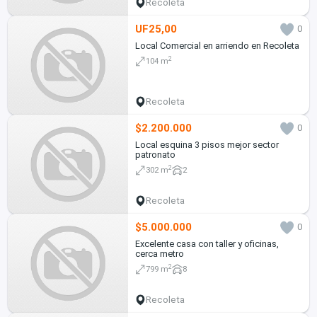
Recoleta
UF25,00
0
Local Comercial en arriendo en Recoleta
2
104 m
Recoleta
$2.200.000
0
Local esquina 3 pisos mejor sector
patronato
2
302 m
2
Recoleta
$5.000.000
0
Excelente casa con taller y oficinas,
cerca metro
2
799 m
8
Recoleta