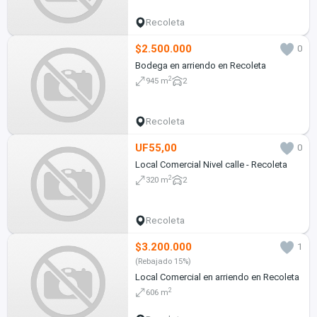
Recoleta
$2.500.000
0
Bodega en arriendo en Recoleta
2
945 m
2
Recoleta
UF55,00
0
Local Comercial Nivel calle - Recoleta
2
320 m
2
Recoleta
$3.200.000
1
(Rebajado 15%)
Local Comercial en arriendo en Recoleta
2
606 m