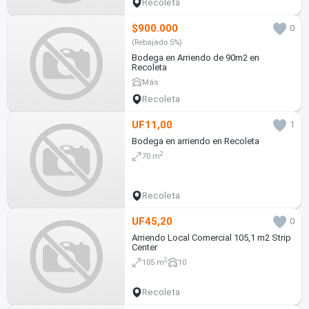
Recoleta
$900.000
0
(Rebajado 5%)
Bodega en Arriendo de 90m2 en
Recoleta
Más
Recoleta
UF11,00
1
Bodega en arriendo en Recoleta
2
70 m
Recoleta
UF45,20
0
Arriendo Local Comercial 105,1 m2 Strip
Center
2
105 m
10
Recoleta