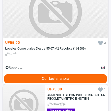
1/11
UF55,00
3
Locales Comerciales Desde 55,67 M2 Recoleta (168509)
2
55 m
Recoleta
Contactar ahora
UF75,00
1
ARRIENDO GALPON INDUSTRIAL 500 M2
RECOLETA METRO EINSTEIN
2
500 m
4
Oportunidad