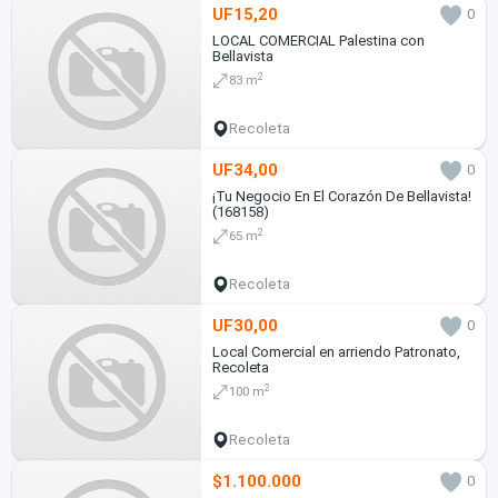
UF15,20
0
LOCAL COMERCIAL Palestina con
Bellavista
2
83 m
Recoleta
UF34,00
0
¡Tu Negocio En El Corazón De Bellavista!
(168158)
2
65 m
Recoleta
UF30,00
0
Local Comercial en arriendo Patronato,
Recoleta
2
100 m
Recoleta
$1.100.000
0