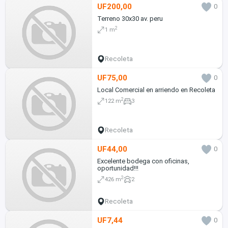
UF200,00
0
Terreno 30x30 av. peru
2
1 m
Recoleta
UF75,00
0
Local Comercial en arriendo en Recoleta
2
122 m
3
Recoleta
UF44,00
0
Excelente bodega con oficinas,
oportunidad!!!
2
426 m
2
Recoleta
UF7,44
0