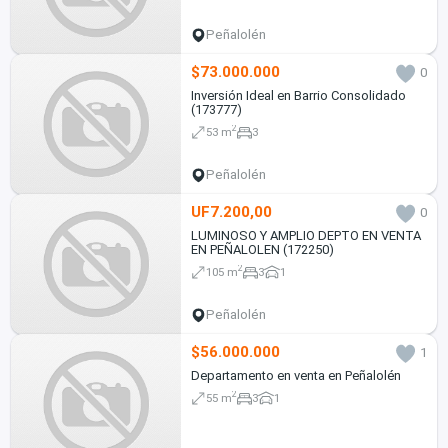
Peñalolén
$73.000.000
0
Inversión Ideal en Barrio Consolidado
(173777)
2
53 m
3
Peñalolén
UF7.200,00
0
LUMINOSO Y AMPLIO DEPTO EN VENTA
EN PEÑALOLEN (172250)
2
105 m
3
1
Peñalolén
$56.000.000
1
Departamento en venta en Peñalolén
2
55 m
3
1