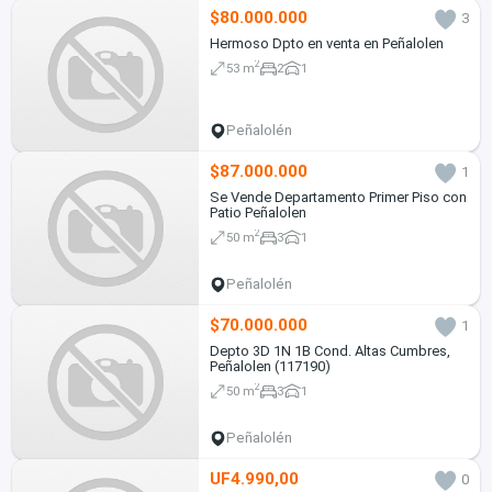
$80.000.000
3
Hermoso Dpto en venta en Peñalolen
2
53 m
2
1
Peñalolén
$87.000.000
1
Se Vende Departamento Primer Piso con
Patio Peñalolen
2
50 m
3
1
Peñalolén
$70.000.000
1
Depto 3D 1N 1B Cond. Altas Cumbres,
Peñalolen (117190)
2
50 m
3
1
Peñalolén
UF4.990,00
0