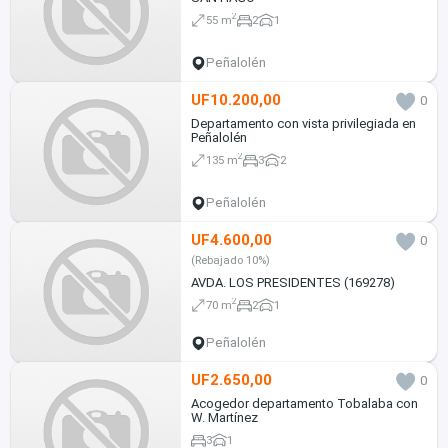
2
55 m
2
1
Peñalolén
UF10.200,00
0
Departamento con vista privilegiada en
Peñalolén
2
135 m
3
2
Peñalolén
UF4.600,00
0
(Rebajado 10%)
AVDA. LOS PRESIDENTES (169278)
2
70 m
2
1
Peñalolén
UF2.650,00
0
Acogedor departamento Tobalaba con
W. Martínez
3
1