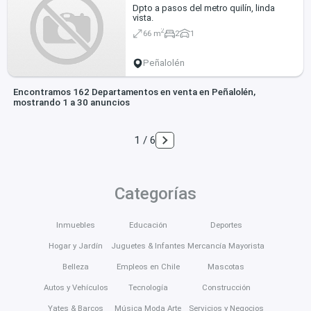
Dpto a pasos del metro quilín, linda
vista.
2
66 m
2
1
Peñalolén
Encontramos 162 Departamentos en venta en Peñalolén,
mostrando 1 a 30 anuncios
1 / 6
Categorías
Inmuebles
Educación
Deportes
Hogar y Jardín
Juguetes & Infantes
Mercancía Mayorista
Belleza
Empleos en Chile
Mascotas
Autos y Vehículos
Tecnología
Construcción
Yates & Barcos
Música Moda Arte
Servicios y Negocios