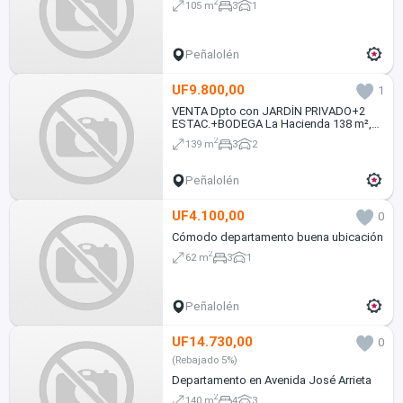
2
105 m
3
1
Peñalolén
UF9.800,00
1
VENTA Dpto con JARDÍN PRIVADO+2
ESTAC.+BODEGA La Hacienda 138 m²,
Nor oriente.
2
139 m
3
2
Peñalolén
UF4.100,00
0
Cómodo departamento buena ubicación
2
62 m
3
1
Peñalolén
UF14.730,00
0
(Rebajado 5%)
Departamento en Avenida José Arrieta
2
140 m
4
3