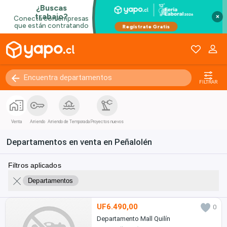
×
FILTRAR
Venta
Arriendo
Arriendo de Temporada
Proyectos nuevos
Departamentos en venta en Peñalolén
Filtros aplicados
Departamentos
UF6.490,00
0
Departamento Mall Quilín