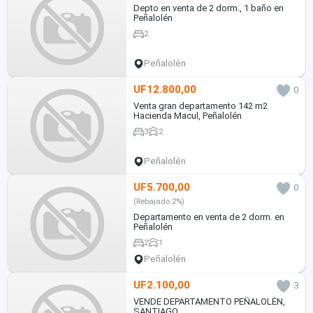
Depto en venta de 2 dorm., 1 baño en
Peñalolén
2
Peñalolén
UF12.800,00
0
Venta gran departamento 142 m2
Hacienda Macul, Peñalolén
3
2
Peñalolén
UF5.700,00
0
(Rebajado 2%)
Departamento en venta de 2 dorm. en
Peñalolén
2
1
Peñalolén
UF2.100,00
3
VENDE DEPARTAMENTO PEÑALOLÉN,
SANTIAGO