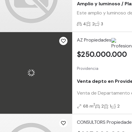
Amplio y luminoso / Pla
Este amplio y luminoso de
4
2
3
AZ Propiedades
$250.000.000
Providencia
Venta depto en Provide
Venta de Departamento en 
2
68 m
2
1
2
CONSULTORS Propiedade