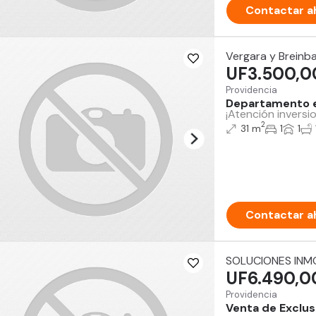
Contactar a
Vergara y Breinb
UF3.500,0
Providencia
Departamento e
¡Atención invers
2
31 m
1
1
Contactar a
SOLUCIONES INMO
UF6.490,0
Providencia
Venta de Exclu