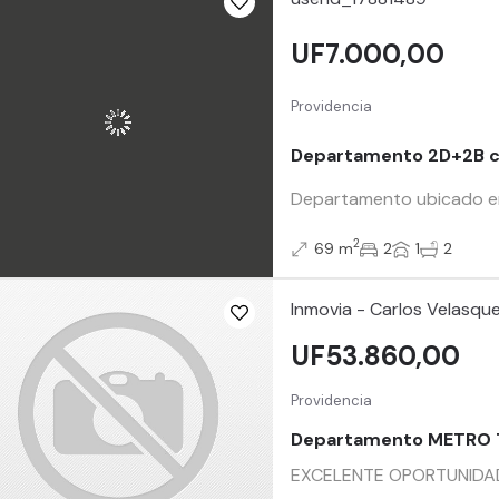
UF7.000,00
Providencia
Departamento 2D+2B ce
Departamento ubicado en el
2
69 m
2
1
2
Inmovia - Carlos Velasqu
UF53.860,00
Providencia
Departamento METRO
EXCELENTE OPORTUNIDAD!!!