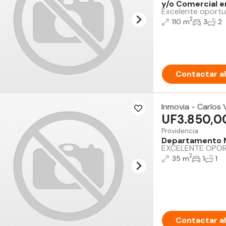
y/o Comercial e
Excelente oportun
2
110 m
3
2
Contactar a
Inmovia - Carlos
UF3.850,0
Providencia
Departamento 
EXCELENTE OPORTU
2
35 m
1
1
Contactar a