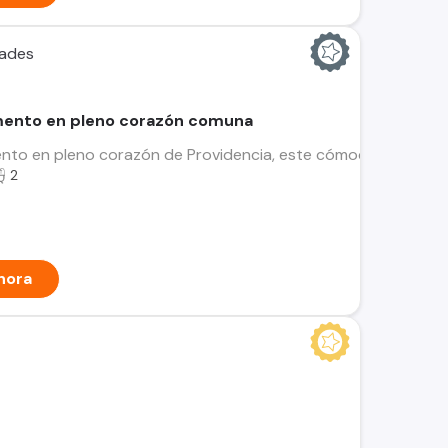
dades
ento en pleno corazón comuna
to en pleno corazón de Providencia, este cómoda propiedad co
2
hora