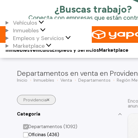
Vehículos
Inmuebles
Empleos y Servicios
Marketplace
Inmuebles
Vehículos
Empleos y Servicios
Marketplace
Departamentos en venta en Providen
Inicio
Inmuebles
Venta
Departamentos
Región Me
Providencia
Enco
anun
Categoría
Departamentos (1092)
Oficinas (436)