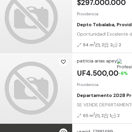
$297.000.000
Providencia
Depto Tobalaba, Provid
Oportunidad! Excelente d
2
84 m
2
2
2
patricia arias apey
UF4.500,00
-6%
Providencia
Departamento 2D2B Pro
SE VENDE DEPARTAMENTO – 
2
65 m
2
1
2
userid_17881489