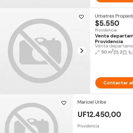
Urbatres Propie
$5.550
Providencia
Venta departam
Providencia
Venta departamen
2
50 m
2
1
Contactar a
Mariciel Uribe
UF12.450,00
Providencia