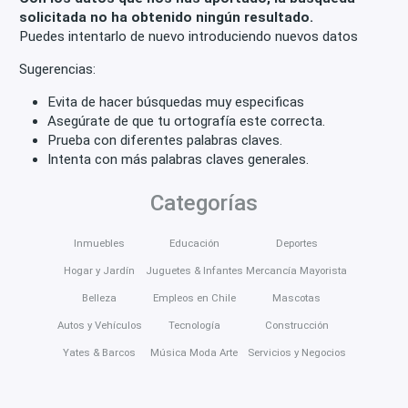
Áreas comunes
Walk-in closet
Quincho
solicitada no ha obtenido ningún resultado.
Puedes intentarlo de nuevo introduciendo nuevos datos
Lobby
Planta Eléctrica
Jacuzzi
Bar
Sugerencias:
Baño visitas
Servicios
Lavandería
Despensa
Evita de hacer búsquedas muy especificas
Cocina amoblada
Comedor de diario
Bodega
Asegúrate de que tu ortografía este correcta.
Prueba con diferentes palabras claves.
Aire acondicionado
Calefacción
Conserjería
Intenta con más palabras claves generales.
Riego automático
Jardín
Antejardín
Categorías
Amueblado
Acceso para discapacitados
Inmuebles
Educación
Deportes
Ventana doble vidrio
Fácil acceso
Hogar y Jardín
Juguetes & Infantes
Mercancía Mayorista
Escaleras de emergencia
Sala de reuniones
Belleza
Empleos en Chile
Mascotas
Planta libre
Sauna
Espacio de trabajo
Autos y Vehículos
Tecnología
Construcción
Ventiladores de techo
Yates & Barcos
Música Moda Arte
Servicios y Negocios