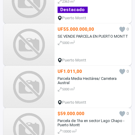
2
2363 m
Destacado
Puerto Montt
UF55.000.000,00
0
SE VENDE PARCELA EN PUERTO MONTT
2
5000 m
Puerto Montt
UF1.011,00
0
Parcela Media Hectárea/ Carretera
Austral
2
5000 m
Puerto Montt
$59.000.000
0
Parcela de 1ha en sector Lago Chapo -
Puerto Montt
2
10000 m