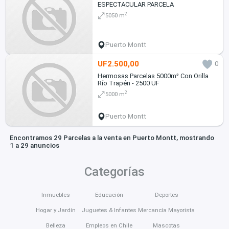
ESPECTACULAR PARCELA
2
5050 m
Puerto Montt
UF2.500,00
0
Hermosas Parcelas 5000m² Con Orilla
Río Trapén - 2500 UF
2
5000 m
Puerto Montt
Encontramos 29 Parcelas a la venta en Puerto Montt, mostrando
1 a 29 anuncios
Categorías
Inmuebles
Educación
Deportes
Hogar y Jardín
Juguetes & Infantes
Mercancía Mayorista
Belleza
Empleos en Chile
Mascotas