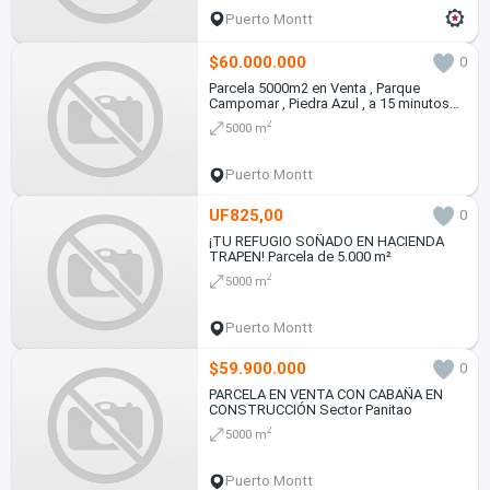
Puerto Montt
$60.000.000
0
Parcela 5000m2 en Venta , Parque
Campomar , Piedra Azul , a 15 minutos
de Puerto Montt.
2
5000 m
Puerto Montt
UF825,00
0
¡TU REFUGIO SOÑADO EN HACIENDA
TRAPEN! Parcela de 5.000 m²
2
5000 m
Puerto Montt
$59.900.000
0
PARCELA EN VENTA CON CABAÑA EN
CONSTRUCCIÓN Sector Panitao
2
5000 m
Puerto Montt