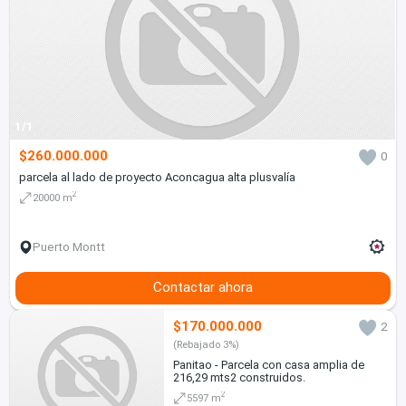
1/1
$260.000.000
0
parcela al lado de proyecto Aconcagua alta plusvalía
2
20000 m
Puerto Montt
Contactar ahora
$170.000.000
2
(Rebajado 3%)
Panitao - Parcela con casa amplia de
216,29 mts2 construidos.
2
5597 m