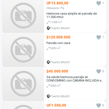
UF15.400,00
1
(Rebajado 7%)
Hermosa casa amplia en parcela de
11.300 mts2
2
11300 m
Puerto Montt
$120.000.000
1
Parcela con casa
2
5000 m
Puerto Montt
$45.000.000
0
Se vende hermosa parcela en
CONDOMINIO con CABAÑA INCLUIDA en
Puerto Montt
2
5000 m
Puerto Montt
UF1.500,00
0