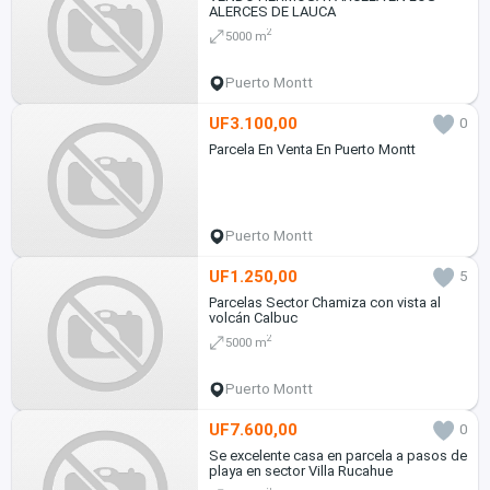
ALERCES DE LAUCA
2
5000 m
Puerto Montt
UF3.100,00
0
Parcela En Venta En Puerto Montt
Puerto Montt
UF1.250,00
5
Parcelas Sector Chamiza con vista al
volcán Calbuc
2
5000 m
Puerto Montt
UF7.600,00
0
Se excelente casa en parcela a pasos de
playa en sector Villa Rucahue