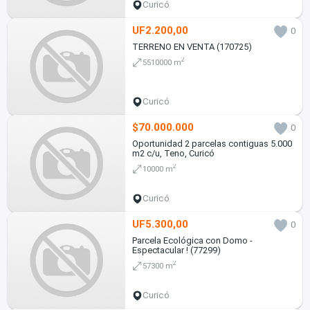
Curicó
UF2.200,00
0
TERRENO EN VENTA (170725)
2
5510000 m
Curicó
$70.000.000
0
Oportunidad 2 parcelas contiguas 5.000
m2 c/u, Teno, Curicó
2
10000 m
Curicó
UF5.300,00
0
Parcela Ecológica con Domo -
Espectacular ! (77299)
2
57300 m
Curicó