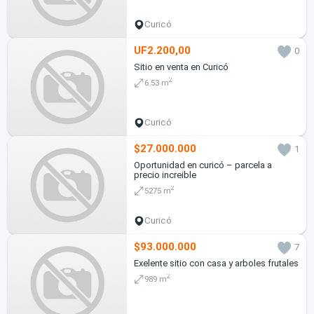
Curicó
UF2.200,00
0
Sitio en venta en Curicó
2
6.53 m
Curicó
$27.000.000
1
Oportunidad en curicó – parcela a
precio increible
2
5275 m
Curicó
$93.000.000
7
Exelente sitio con casa y arboles frutales
2
989 m