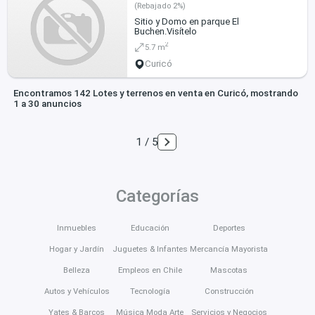
(Rebajado 2%)
Sitio y Domo en parque El
Buchen.Visítelo
2
5.7 m
Curicó
Encontramos 142 Lotes y terrenos en venta en Curicó, mostrando
1 a 30 anuncios
1 / 5
Categorías
Inmuebles
Educación
Deportes
Hogar y Jardín
Juguetes & Infantes
Mercancía Mayorista
Belleza
Empleos en Chile
Mascotas
Autos y Vehículos
Tecnología
Construcción
Yates & Barcos
Música Moda Arte
Servicios y Negocios