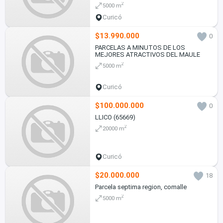
2
5000 m
Curicó
$13.990.000
0
PARCELAS A MINUTOS DE LOS
MEJORES ATRACTIVOS DEL MAULE
2
5000 m
Curicó
$100.000.000
0
LLICO (65669)
2
20000 m
Curicó
$20.000.000
18
Parcela septima region, comalle
2
5000 m