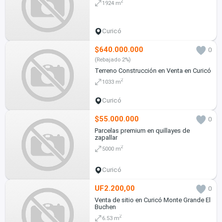
2
1924 m
Curicó
$640.000.000
0
(Rebajado 2%)
Terreno Construcción en Venta en Curicó
2
1033 m
Curicó
$55.000.000
0
Parcelas premium en quillayes de
zapallar
2
5000 m
Curicó
UF2.200,00
0
Venta de sitio en Curicó Monte Grande El
Buchen
2
6.53 m