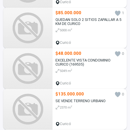
Curicó
$85.000.000
1
QUEDAN SOLO 2 SITIOS ZAPALLAR A 5
KM DE CURICO
2
5000 m
Curicó
$48.000.000
0
EXCELENTE VISTA CONDOMINIO
CURICO (169535)
2
5049 m
Curicó
$135.000.000
0
SE VENDE TERRENO URBANO
2
2370 m
Curicó