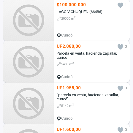
$100.000.000
1
LAGO VICHUQUEN (66486)
2
20000 m
Curicó
UF2.080,00
0
Parcela en venta, hacienda zapallar,
curicó.
2
5400 m
Curicó
UF1.958,00
0
"parcela en venta, hacienda zapallar,
curicó"
2
5149 m
Curicó
UF1.600,00
0