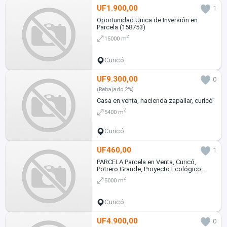
UF1.900,00
1
Oportunidad Única de Inversión en
Parcela (158753)
2
15000 m
Curicó
UF9.300,00
0
(Rebajado 2%)
Casa en venta, hacienda zapallar, curicó"
2
5400 m
Curicó
UF460,00
1
PARCELA Parcela en Venta, Curicó,
Potrero Grande, Proyecto Ecológico
Altos de la Labranza
2
5000 m
Curicó
UF4.900,00
0