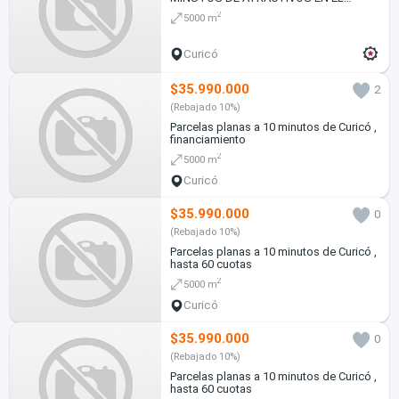
MAULE ACCESO A ESTERO
2
5000 m
Curicó
$35.990.000
2
(Rebajado 10%)
Parcelas planas a 10 minutos de Curicó ,
financiamiento
2
5000 m
Curicó
$35.990.000
0
(Rebajado 10%)
Parcelas planas a 10 minutos de Curicó ,
hasta 60 cuotas
2
5000 m
Curicó
$35.990.000
0
(Rebajado 10%)
Parcelas planas a 10 minutos de Curicó ,
hasta 60 cuotas