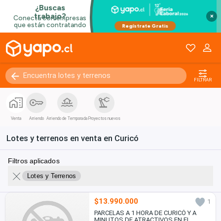
×
FILTRAR
Venta
Arriendo
Arriendo de Temporada
Proyectos nuevos
Lotes y terrenos en venta en Curicó
Filtros aplicados
Lotes y Terrenos
$13.990.000
1
PARCELAS A 1 HORA DE CURICÓ Y A
MINUTOS DE ATRACTIVOS EN EL