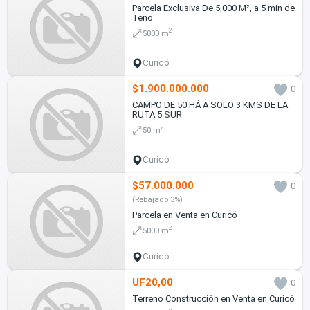
Parcela Exclusiva De 5,000 M², a 5 min de
Teno
2
5000 m
Curicó
$1.900.000.000
0
CAMPO DE 50 HÁ A SOLO 3 KMS DE LA
RUTA 5 SUR
2
50 m
Curicó
$57.000.000
0
(Rebajado 3%)
Parcela en Venta en Curicó
2
5000 m
Curicó
UF20,00
0
Terreno Construcción en Venta en Curicó